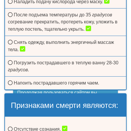
Наладить подачу кислорода через маску.
После подъема температуры до 35
градусов
согревание прекратить, протереть кожу, уложить в
теплую постель, тщательно укрыть.
Снять одежду, выполнить энергичный массаж
тела.
Погрузить пострадавшего в теплую ванну 28-30
градусов
.
Напоить пострадавшего горячим чаем.
Продолжая пользоваться сайтом вы
принимаете условия
политики
Признаками смерти являются:
конфиденциальности
OK
Отсутствие сознания.