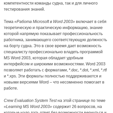
компетентности команды судна, так и для личного
тестирования знаний.
Тема
«Работа Microsoft в Word 2003»
включает в себя
теоретическую и практическую информацию, знание
которой напрямую показывает профессиональность
работника, занимающего соответствующую должность
на борту судна. Это в свое время дает возможность
специалисту профессионально владеть программой
MS Word 2003, которая обладает удобным
интерфейсом и широкими возможностями. Word 2003
позволяет работать с форматами, *.doc, *.dot, *.xml, *.rtf
и *.xps. Эти форматы полностью поддерживаются и
новыми версиями Word – что несомненно помогает в
работе.
Crew Evaluation System Test
на этой странице по теме
«Learning MS Word 2003»
содержит 26 вопросов, на
которые надо дать ответ без возможности вернуться и