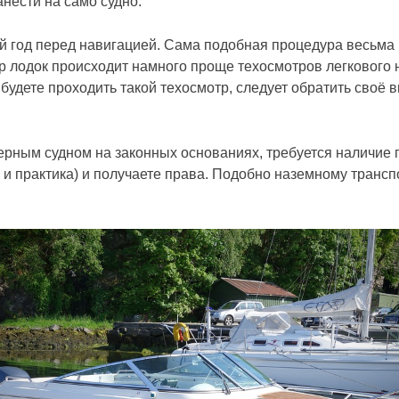
нести на само судно.
й год перед навигацией. Сама подобная процедура весьма
 лодок происходит намного проще техосмотров легкового н
удете проходить такой техосмотр, следует обратить своё 
ерным судном на законных основаниях, требуется наличие 
и практика) и получаете права. Подобно наземному транспо