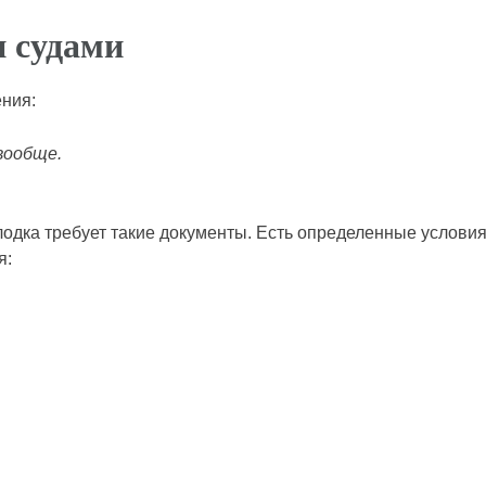
 судами
ения:
вообще.
лодка требует такие документы. Есть определенные услови
я: