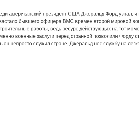
реди американский президент США Джеральд Форд узнал, чт
ие застало бывшего офицера ВМС времен второй мировой во
троительные работы, ведь ресурс действующих на тот мом
именно военные заслуги перед странной позволили Форду с
 он непросто служил стране, Джеральд нес службу на лег