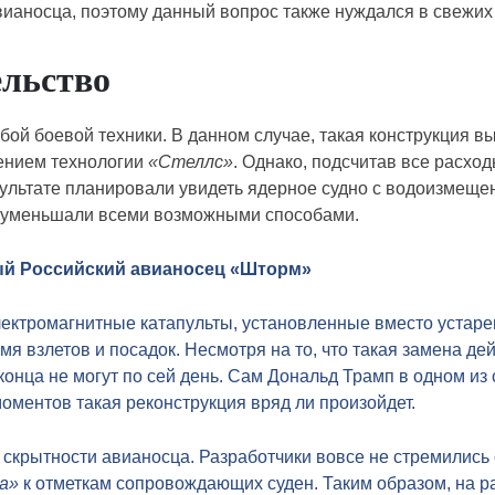
авианосца, поэтому данный вопрос также нуждался в свежи
ельство
бой боевой техники. В данном случае, такая конструкция 
ением технологии
«Стеллс»
. Однако, подсчитав все расхо
ультате планировали увидеть ядерное судно с водоизмеще
ца уменьшали всеми возможными способами.
ый Российский авианосец «Шторм»
лектромагнитные катапульты, установленные вместо устар
 взлетов и посадок. Несмотря на то, что такая замена дей
онца не могут по сей день. Сам Дональд Трамп в одном из
оментов такая реконструкция вряд ли произойдет.
 скрытности авианосца. Разработчики вовсе не стремились 
а»
к отметкам сопровождающих суден. Таким образом, на р