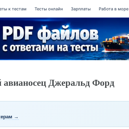
еты к тестам
Тесты онлайн
Зарплаты
Работа в море
 авианосец Джеральд Форд
керам →