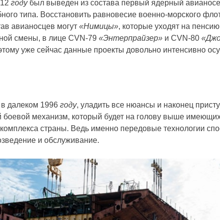
012
году
был выведен из состава первый ядерный авианос
бного типа. Восстановить равновесие военно-морского фл
тав авианосцев могут
«Нимицы»
, которые уходят на пенси
йной смены, в лице CVN-79
«Энтерпрайзер»
и CVN-80
«Джо
этому уже сейчас данные проекты довольно интенсивно ос
а в далеком 1996
году
, уладить все нюансы и наконец присту
 боевой механизм, который будет на голову выше имеющихс
омплекса страны. Ведь именно передовые технологии спо
возведение и обслуживание.