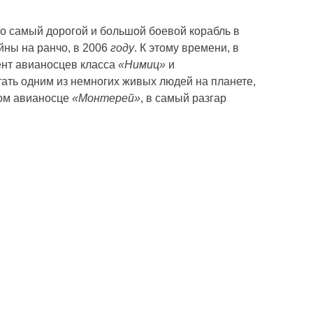
о самый дорогой и большой боевой корабль в
йны на ранчо, в 2006
году
. К этому времени, в
ент авианосцев класса
«Нимиц»
и
тать одним из немногих живых людей на планете,
ком авианосце
«Монтерей»
, в самый разгар