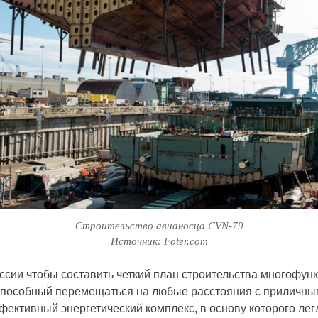
Строительство авианосца CVN-79
Источник: Foter.com
ссии чтобы составить четкий план строительства многофун
 способный перемещаться на любые расстояния с приличны
ективный энергетический комплекс, в основу которого ле