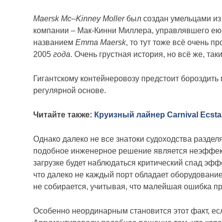
Maersk Mc–Kinney Moller
был создан умельцами из
компании – Мак-Кинни Миллера, управлявшего ею
названием
Emma Maersk
, то тут тоже всё очень 
2005
года
. Очень грустная история, но всё же, т
Гигантскому контейнеровозу предстоит бороздить
регулярной основе.
Читайте также:
Круизный лайнер Carnival Ecst
Однако далеко не все знатоки судоходства разде
подобное инженерное решение является неэффекти
загрузке будет наблюдаться критический спад эфф
что далеко не каждый порт обладает оборудовани
не собирается, учитывая, что малейшая ошибка пр
Особенно неординарным становится этот факт, есл