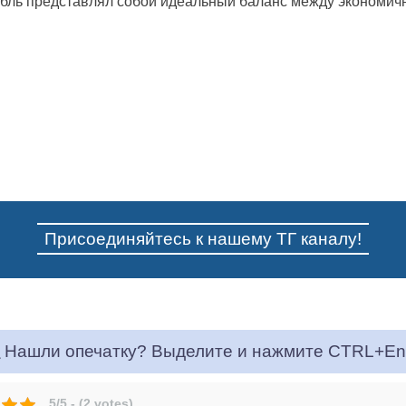
бль представлял собой идеальный баланс между экономичн
Присоединяйтесь к нашему ТГ каналу!
Нашли опечатку? Выделите и нажмите CTRL+En
5/5 - (2 votes)