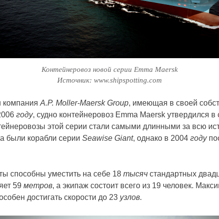
Контейнеровоз новой серии Emma Maersk
Источник: www.shipspotting.com
и компания
A.P. Moller-Maersk Group
, имеющая в своей собс
 2006
году
, судно контейнеровоз Emma Maersk утвердился в
тейнеровозы этой серии стали самыми длинными за всю ис
а были корабли серии
Seawise Giant
, однако в 2004
году
по
нты способны уместить на себе 18
тысяч
стандартных двадц
яет 59
метров
, а экипаж состоит всего из 19 человек. Ма
особен достигать скорости до 23
узлов
.