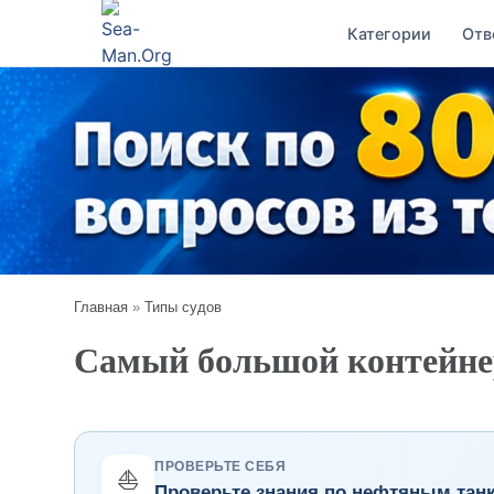
Категории
Отв
Главная
»
Типы судов
Самый большой контейне
ПРОВЕРЬТЕ СЕБЯ
⛵
Проверьте знания по нефтяным тан