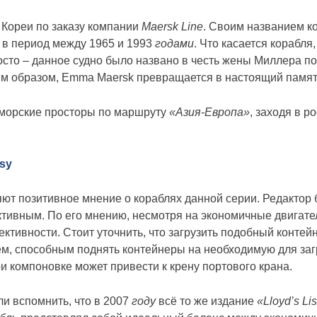
 Кореи по заказу компании
Maersk Line
. Своим названием к
 в период между 1965 и 1993
годами
. Что касается корабля
просто – данное судно было названо в честь жены Миллера п
аким образом, Emma Maersk превращается в настоящий памя
 морские просторы по маршруту
«Азия-Европа»
, заходя в р
asy
ляют позитивное мнение о кораблях данной серии. Редактор
вным. По его мнению, несмотря на экономичные двигатели
ективности. Стоит уточнить, что загрузить подобный контей
ем, способным поднять контейнеры на необходимую для загр
и компоновке может привести к крену портового крана.
и вспомнить, что в 2007
году
всё то же издание
«Lloyd’s Lis