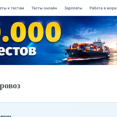
еты к тестам
Тесты онлайн
Зарплаты
Работа в море
ровоз
керам →