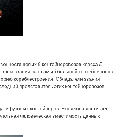
твенности целых 8 контейнеровозов класса
E –
 своём звании, как самый большой контейнеровоз
торию кораблестроения. Обладатели звания
следний представитель этих контейнеровозов
атифутовых контейнеров. Его длина достигает
ксимальная человеческая вместимость данных