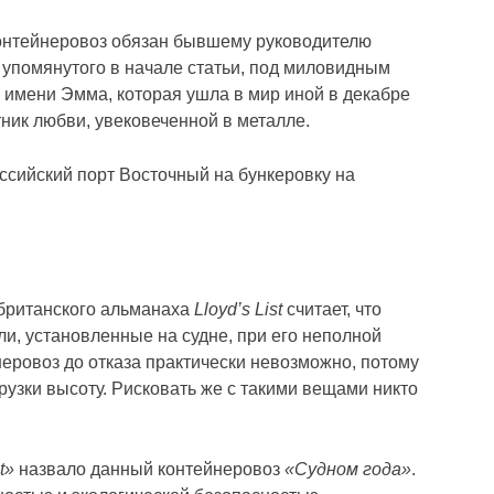
онтейнеровоз обязан бывшему руководителю
, упомянутого в начале статьи, под миловидным
о имени Эмма, которая ушла в мир иной в декабре
тник любви, увековеченной в металле.
оссийский порт Восточный на бункеровку на
 британского альманаха
Lloyd’s List
считает, что
, установленные на судне, при его неполной
неровоз до отказа практически невозможно, потому
узки высоту. Рисковать же с такими вещами никто
t»
назвало данный контейнеровоз
«Судном года»
.