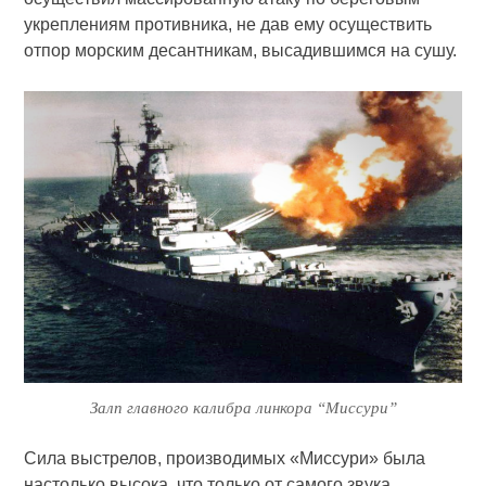
укреплениям противника, не дав ему осуществить
отпор морским десантникам, высадившимся на сушу.
Залп главного калибра линкора “Миссури”
Сила выстрелов, производимых «Миссури» была
настолько высока, что только от самого звука