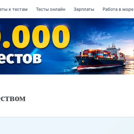
еты к тестам
Тесты онлайн
Зарплаты
Работа в море
еством
→