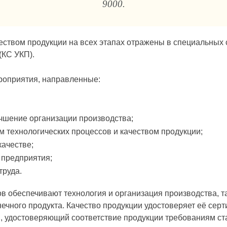
9000.
ством продук­ции на всех этапах отражены в специальных 
(КС УКП).
роприятия, направленные:
учшение организации производства;
 технологических процессов и качеством продукции;
аче­стве;
предприятия;
труда.
в обеспечивают технология и организация производства, так
онечного продукта. Качество продукции удостоверяет её с
ан, удостоверяющий соответствие продукции тре­бованиям 