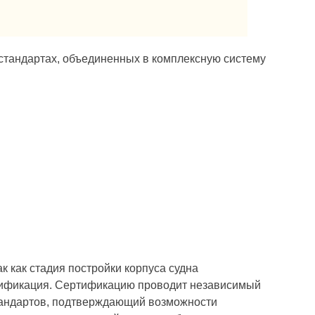
стандартах, объединен­ных в комплексную систему
 как стадия постройки кор­пуса судна
ертификация. Серти­фикацию проводит независимый
стандартов, подтверждающий возможности