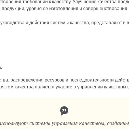
творения требований к качеству. Улучшение качества пред
продукции, уровня ее изготовления и совершенствования 
ководства и дей­ствия системы качества, представляют в в
.
тва, распределения ре­сурсов и последовательности дейст
стем качества является участие в управлении качеством в
спользуют системы управле­ния качеством, созданны