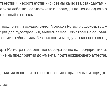
ветствии (несоответствии) системы качества стандартам и
риод действия сертификата и проводят не менее одного ра
кционный контроль.
 предприятий осуществляет Морской Регистр судоходства 
кции для судостроения, выполняемое Регистром на основани
етствие требованиям безопасности международ­ных конвен
ры Регистра про­водят непосредственно на предприятии-и
чие на предприятии документа, подтверждающего аттестац
риятия выпол­няют в соответствии с правилами и порядко
гает: