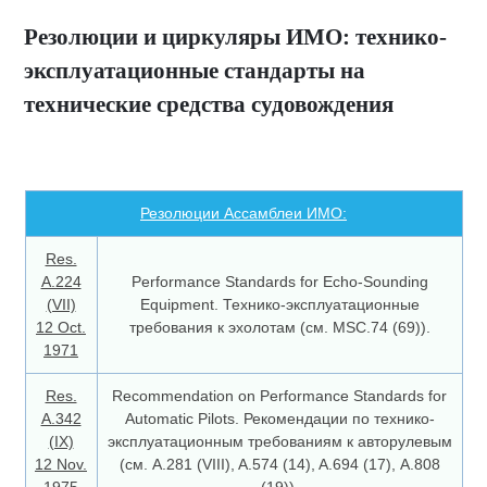
Резолюции и циркуляры ИМО: технико-
эксплуатационные стандарты на
технические средства судовождения
Резолюции Ассамблеи ИМО:
Res.
A.224
Performance Standards for Echo-Sounding
(VII)
Equipment. Технико-эксплуатационные
12 Oct.
требования к эхолотам (см. MSC.74 (69)).
1971
Res.
Recommendation on Performance Standards for
A.342
Automatic Pilots. Рекомендации по технико-
(IX)
эксплуатационным требованиям к авторулевым
12 Nov.
(см. A.281 (VIII), A.574 (14), A.694 (17), А.808