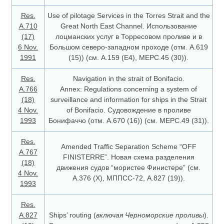
Res.
Use of pilotage Services in the Torres Strait and the
А.710
Great North East Channel. Использование
(17)
лоцманских услуг в Торресовом проливе и в
6 Nov.
Большом северо-западном проходе (отм. А.619
1991
(15)) (см. А.159 (Е4), МЕРС.45 (30)).
Res.
Navigation in the strait of Bonifacio.
А.766
Annex: Regulations concerning a system of
(18)
surveillance and information for ships in the Strait
4 Nov.
of Bonifacio. Судовождение в проливе
1993
Бонифаччо (отм. А.670 (16)) (см. МЕРС.49 (31)).
Res.
Amended Traffic Separation Scheme “OFF
A.767
FINISTERRE”. Новая схема разделения
(18)
движения судов “мористее Финистере” (см.
4 Nov.
А.376 (Х), МППСС-72, А.827 (19)).
1993
Res.
A.827
Ships’ routing (
включая Черноморские проливы
).