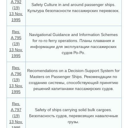
A.792
Safety Culture in and around passenger ships.
(19)
Культура безопасности пассажирских перевозок.
13 Nov.
1995
Res.
Navigational Guidance and Information Schemes
A.795
for ro-ro ferry operations. Планы плавания и
(19)
информации для эксплуатации пассажирских
13 Nov.
судов Ро-Ро.
1995
Res.
Recomendations on a Decision-Support System for
A.796
Masters on Passenger Ships. Рекомендации по
(19)
созданию системы, способствующей принятию
13 Nov.
решений капитанами пассажирских судов.
1995
Res.
A.797
Safety of ships carrying solid bulk cargoes.
(19)
Безопасность судов, перевозящих навалочные
13 Nov.
грузы.
1995