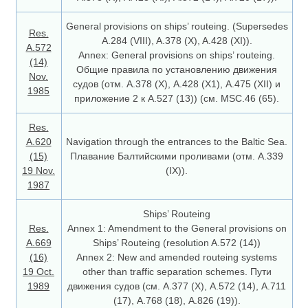
General provisions on ships’ routeing. (Supersedes
Res.
A.284 (VIII), A.378 (X), A.428 (XI)).
A.572
Annex: General provisions on ships’ routeing.
(14)
Общие правила по установлению движения
Nov.
судов (отм. А.378 (Х), А.428 (Х1), А.475 (ХII) и
1985
приложение 2 к А.527 (13)) (см. MSC.46 (65).
Res.
A.620
Navigation through the entrances to the Baltic Sea.
(15)
Плавание Балтийскими проливами (отм. А.339
19 Nov.
(IХ)).
1987
Ships’ Routeing
Res.
Annex 1: Amendment to the General provisions on
А.669
Ships’ Routeing (resolution A.572 (14))
(16)
Annex 2: New and amended routeing systems
19 Oct.
other than traffic separation schemes. Пути
1989
движения судов (см. А.377 (Х), А.572 (14), А.711
(17), А.768 (18), А.826 (19)).