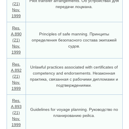
Pilot transfer arrangements. Об устройствах для
(21)
передачи лоцмана.
Nov.
1999
Res.
A.890
Principles of safe manning. Принципы
(21)
определения безопасного состава экипажей
Nov.
судов.
1999
Res.
Unlawful practices associated with certificates of
A.892
competency and endorsements. Незаконная
(21)
практика, связанная с рабочими дипломами и
Nov.
подтверждениями.
1999
Res.
A.893
Guidelines for voyage planning. Руководство по
(21)
планированию рейса.
Nov.
1999