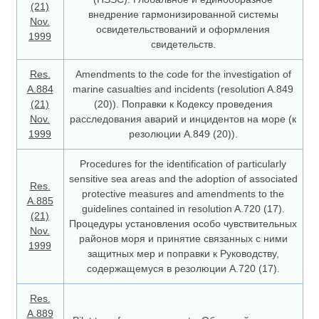
(21)
внедрение гармонизированной системы
Nov.
освидетельствований и оформления
1999
свидетельств.
Res.
Amendments to the code for the investigation of
A.884
marine casualties and incidents (resolution A.849
(21)
(20)). Поправки к Кодексу проведения
Nov.
расследования аварий и инцидентов на море (к
1999
резолюции А.849 (20)).
Procedures for the identification of particularly
sensitive sea areas and the adoption of associated
Res.
protective measures and amendments to the
A.885
guidelines contained in resolution A.720 (17).
(21)
Процедуры установления особо чувствительных
Nov.
районов моря и принятие связанных с ними
1999
защитных мер и поправки к Руководству,
содержащемуся в резолюции А.720 (17).
Res.
А.889