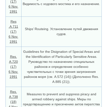
(17)
Видимость с ходового мостика и его назначение.
6 Nov.
1991
Res
.A.711
Ships’ Routeing. Установление путей движения
(17)
судов.
6 Nov.
1991
Guidelines for the Disignation of Special Areas and
Res.
the Identification of Particularly Sensitive Areas.
А.720
Руководство по назначению специальных
(17)
районов и определение особенно
6 Nov.
чувствительных с точки зрения загрязнения
1991
районов моря (см. А.572 (14)) (Дополнено Res.
A.885 (21)).
Res.
Measures to prevent and suppress piracy and
A.738
armed robbery against ships. Меры по
(18)
предотвращению и пресечению актов пиратства
4 Nov.