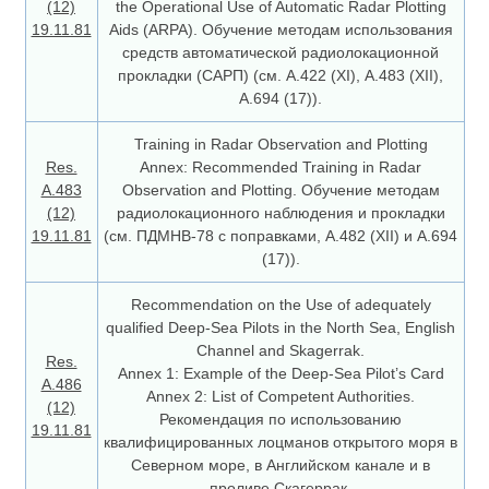
(12)
the Operational Use of Automatic Radar Plotting
19.11.81
Aids (ARPA). Обучение методам использования
средств автоматической радиолокационной
прокладки (САРП) (см. А.422 (ХI), А.483 (ХII),
А.694 (17)).
Training in Radar Observation and Plotting
Res.
Annex: Recommended Training in Radar
A.483
Observation and Plotting. Обучение методам
(12)
радиолокационного наблюдения и прокладки
19.11.81
(см. ПДМНВ-78 с поправками, А.482 (ХII) и А.694
(17)).
Recommendation on the Use of adequately
qualified Deep-Sea Pilots in the North Sea, English
Channel and Skagerrak.
Res.
Annex 1: Example of the Deep-Sea Pilot’s Card
A.486
Annex 2: List of Competent Authorities.
(12)
Рекомендация по использованию
19.11.81
квалифицированных лоцманов открытого моря в
Северном море, в Английском канале и в
проливе Скагеррак.