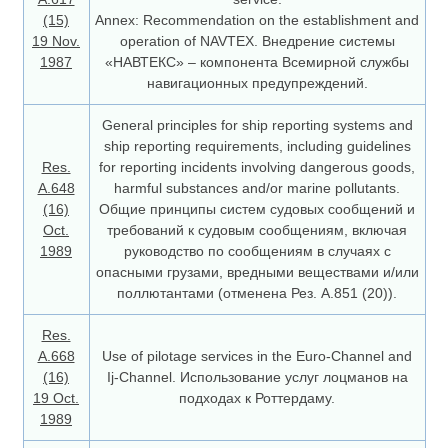
(15)
Annex: Recommendation on the establishment and
19 Nov.
operation of NAVTEX. Внедрение системы
1987
«НАВТЕКС» – компонента Всемирной службы
навигационных предупреждений.
General principles for ship reporting systems and
ship reporting requirements, including guidelines
Res.
for reporting incidents involving dangerous goods,
А.648
harmful substances and/or marine pollutants.
(16)
Общие принципы систем судовых сообщений и
Oct.
требований к судовым сообщениям, включая
1989
руководство по сообщениям в случаях с
опасными грузами, вредными веществами и/или
поллютантами (отменена Рез. А.851 (20)).
Res.
A.668
Use of pilotage services in the Euro-Channel and
(16)
Ij-Channel. Использование услуг лоцманов на
19 Oct.
подходах к Роттердаму.
1989