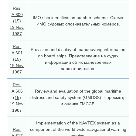
Res.
A.600
IMO ship identification number scheme. Схема
(15)
ИМО судовых опознавательных номеров.
19 Nov.
1987
Res.
Provision and display of manoeuvring information
A.601
on board ships. Представление на судах
(15)
информации об их маневренных
19 Nov.
характеристиках.
1987
Res.
А.606
Review and evaluation of the global maritime
(15)
distress and safety system (GMDSS). Пересмотр
19 Nov.
и оценка ГМССБ.
1987
Implementation of the NAVTEX system as a
Res.
component of the world-wide navigational warning
A.617
service.