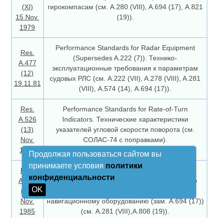
(XI)
гирокомпасам (см. A.280 (VIII), A.694 (17), А.821
15 Nov.
(19)).
1979
Performance Standards for Radar Equipment
Res.
(Supersedes A.222 (7)). Технико-
А.477
эксплуатационные требования к параметрам
(12)
судовых РЛС (см. A.222 (VII), A.278 (VIII), A.281
19.11.81
(VIII), А.574 (14), А.694 (17)).
Res.
Performance Standards for Rate-of-Turn
A.526
Indicators. Технические характеристики
(13)
указателей угловой скорости поворота (см.
Nov.
СОЛАС-74 с поправками).
1983
Продолжая пользоваться сайтом вы
принимаете условия
политики
Res.
Recommendation on general requirements for
конфиденциальности
A.574
electronic navigational aids. Рекомендация по
OK
(14)
общим требованиям к электронному-
Nov.
навигационному оборудованию (зам. А.694 (17))
1985
(см. A.281 (VIII),A.808 (19)).