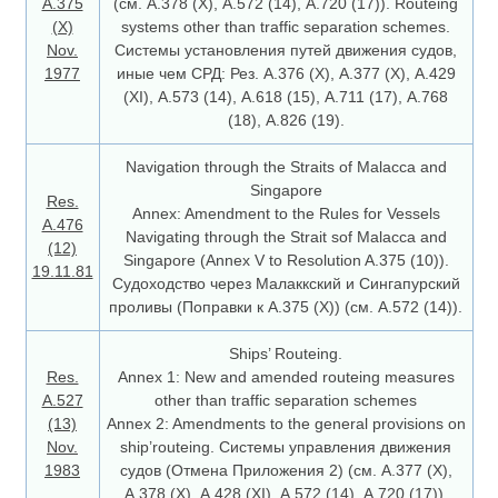
A.375
(см. А.378 (Х), А.572 (14), А.720 (17)). Routeing
(X)
systems other than traffic separation schemes.
Nov.
Системы установления путей движения судов,
1977
иные чем СРД: Рез. А.376 (Х), А.377 (Х), А.429
(ХI), А.573 (14), А.618 (15), А.711 (17), А.768
(18), А.826 (19).
Navigation through the Straits of Malacca and
Singapore
Res.
Annex: Amendment to the Rules for Vessels
А.476
Navigating through the Strait sof Malacca and
(12)
Singapore (Annex V to Resolution A.375 (10)).
19.11.81
Судоходство через Малаккский и Сингапурский
проливы (Поправки к А.375 (Х)) (см. А.572 (14)).
Ships’ Routeing.
Res.
Annex 1: New and amended routeing measures
А.527
other than traffic separation schemes
(13)
Annex 2: Amendments to the general provisions on
Nov.
ship’routeing. Системы управления движения
1983
судов (Отмена Приложения 2) (см. А.377 (Х),
А.378 (Х), А.428 (ХI), А.572 (14), А.720 (17)).