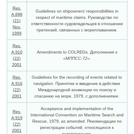
Res.
Guidelines on shipowners’ responsibilities in
A.898
respect of maritime claims. Руководство по
(21)
ответственности судовладельцев в отношении
Nov.
претензий, связанных с мореплаванием.
1999
Res.
A.910
Amendments to COLREGs. Дополнения к
(22)
«МППСС-72»
.
2001
Res.
Guidelines for the recording of events related to
A.916
navigation. Принятие и введение в действие
(22)
Международной конвенции по поиску и
2001
спасанию на море, 1979, с дополнениями.
Acceptance and implementation of the
Res.
International Convention on Maritime Search and
А.919
Rescue, 1979, as amended. Рекомендации по
(22)
регистрации событий, относящихся к
2001
судовождению.