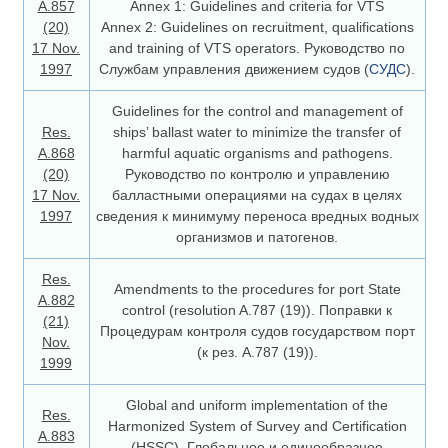
A.857
Annex 1: Guidelines and criteria for VTS
(20)
Annex 2: Guidelines on recruitment, qualifications
17 Nov.
and training of VTS operators. Руководство по
1997
Службам управления движением судов (
СУДС
).
Guidelines for the control and management of
Res.
ships’ ballast water to minimize the transfer of
A.868
harmful aquatic organisms and pathogens.
(20)
Руководство по контролю и управлению
17 Nov.
балластными операциями на судах в целях
1997
сведения к минимуму переноса вредных водных
организмов и патогенов.
Res.
Amendments to the procedures for port State
А.882
control (resolution A.787 (19)). Поправки к
(21)
Процедурам контроля судов государством порт
Nov.
(к рез. А.787 (19)).
1999
Global and uniform implementation of the
Res.
Harmonized System of Survey and Certification
A.883
(HSSC). Глобальное и единообразное