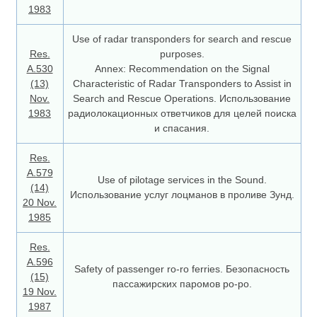
1983
Use of radar transponders for search and rescue
Res.
purposes.
A.530
Annex: Recommendation on the Signal
(13)
Characteristic of Radar Transponders to Assist in
Nov.
Search and Rescue Operations. Использование
1983
радиолокационных ответчиков для целей поиска
и спасания.
Res.
A.579
Use of pilotage services in the Sound.
(14)
Использование услуг лоцманов в проливе Зунд.
20 Nov.
1985
Res.
A.596
Safety of passenger ro-ro ferries. Безопасность
(15)
пассажирских паромов ро-ро.
19 Nov.
1987