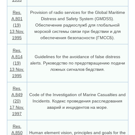
Res.
Provision of radio services for the Global Maritime
А.801
Distress and Safety System (GMDSS).
(19)
Обеспечение радиослужб для глобальной
13 Nov.
морской системы связи при бедствии и для
1995
обеспечения безопасности (ГМССБ).
Res.
A.814
Guidelines for the avoidance of false distress
(19)
alerts. Руководство по предотвращению подачи
13 Nov.
ложных сигналов бедствия.
1995
Res.
A.849
Code of the Investigation of Marine Casualties and
(20)
Incidents. Кодекс проведения расследования
17 Nov.
аварий и инцидентов на море.
1997
Res.
A.850
Human element vision, principles and goals for the