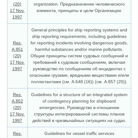
(20)
organization. Предназначение человеческого
17 Nov.
элемента, принципы и цели Организации.
1997
General principles for ship reporting systems and
ship reporting requirements, including guidelines
Res.
for reporting incidents involving dangerous goods,
A.851
harmful substances and/or marine pollutants.
(20)
Общие принципы систем судовых сообщений и
17 Nov.
требований к судовым сообщениям, включая
1997
руководство по сообщениям об инцидентах с
опасными грузами, вредными веществами и/или
поллютантами (см. А.648 (16)) (см. А.857 (20)).
Res.
Guidelines for a structure of an integrated system
A.852
of contingency planning for shipboard
(20)
emergencies. Руководство в отношении
17 Nov.
структуры интегрированной системы планов
1997
действий в чрезвычайных ситуациях на судах.
Res.
Guidelines for vessel traffic services