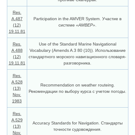
Res.
A.487
Participation in the AMVER System. Участие в
(12)
системе
«АМВЕР»
.
19.11.81
Res.
Use of the Standard Marine Navigational
A.488
Vocabulary (Amends A.3 80 (10)). Использование
(12)
стандартного морского навигационного словаря-
19.11.81
разговорника.
Res.
A.528
Recommendation on weather routeing.
(13)
Рекомендации по выбору курса с учетом погоды.
Nov.
1983
Res.
A.529
Accuracy Standards for Navigation. Стандарты
(13)
точности судовождения.
Nov.