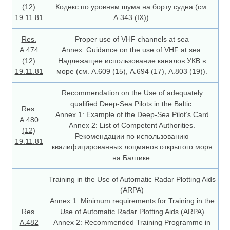
(12)
Кодекс по уровням шума на борту судна (см.
19.11.81
А.343 (IХ)).
Res.
Proper use of VHF channels at sea
А.474
Annex: Guidance on the use of VHF at sea.
(12)
Надлежащее использование каналов УКВ в
19.11.81
море (см. А.609 (15), А.694 (17), А.803 (19)).
Recommendation on the Use of adequately
qualified Deep-Sea Pilots in the Baltic.
Res.
Annex 1: Example of the Deep-Sea Pilot’s Card
A.480
Annex 2: List of Competent Authorities.
(12)
Рекомендации по использованию
19.11.81
квалифицированных лоцманов открытого моря
на Балтике.
Training in the Use of Automatic Radar Plotting Aids
(ARPA)
Annex 1: Minimum requirements for Training in the
Res.
Use of Automatic Radar Plotting Aids (ARPA)
A.482
Annex 2: Recommended Training Programme in