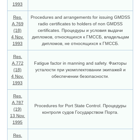
1993
Res.
Procedures and arrangements for issuing GMDSS
A.769
radio certificates to holders of non GMDSS
(18)
certificates. Процедуры и условия выдачи
4 Nov.
дипломов, относящихся к ГМССБ, владельцам
1993
дипломов, не относящихся к ГМССБ.
Res.
A.772
Fatigue factor in manning and safety. Факторы
(18)
усталости при укомплектовании экипажей и
4 Nov.
обеспечении безопасности.
1993
Res.
А.787
Procedures for Port State Control. Процедуры
(19)
контроля судов Государством Порта.
13 Nov.
1995
Res.