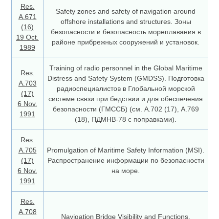
Res.
Safety zones and safety of navigation around
A.671
offshore installations and structures. Зоны
(16)
безопасности и безопасность мореплавания в
19 Oct.
районе прибрежных сооружений и установок.
1989
Training of radio personnel in the Global Maritime
Res.
Distress and Safety System (GMDSS). Подготовка
А.703
радиоспециалистов в Глобальной морской
(17)
системе связи при бедствии и для обеспечения
6 Nov.
безопасности (ГМССБ) (см. А.702 (17), А.769
1991
(18), ПДМНВ-78 с поправками).
Res.
A.705
Promulgation of Maritime Safety Information (MSI).
(17)
Распространение информации по безопасности
6 Nov.
на море.
1991
Res.
A.708
Navigation Bridge Visibility and Functions.