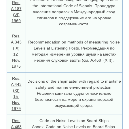
Res.
the International Code of Signals. Процедура
A.187
внесения поправок в Международный свод
(VI)
сигналов и поддержание его на уровне
1969
современности.
Res.
A.343
Recommendation on methods of measuring Noise
(IX)
Levels at Listening Posts. Рекомендация по
12
методам измерения уровня шума на местах
Nov.
несения слуховой вахты (см. А.468 (ХII)).
1975
Res.
Decisions of the shipmaster with regard to maritime
A.443
safety and marine environment protection.
(XI)
Решения капитана судна относительно
15
безопасности на море и охраны морской
Nov.
окружающей среды.
1979
Res.
Code on Noise Levels on Board Ships
А.468
Annex: Code on Noise Levels on Board Ships.