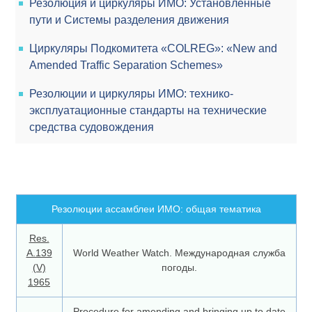
Резолюция и циркуляры ИМО: Установленные
пути и Системы разделения движения
Циркуляры Подкомитета «COLREG»: «New and
Amended Traffic Separation Schemes»
Резолюции и циркуляры ИМО: технико-
эксплуатационные стандарты на технические
средства судовождения
Резолюции ассамблеи ИМО: общая тематика
Res.
A.139
World Weather Watch. Международная служба
(V)
погоды.
1965
Procedure for amending and bringing up to date