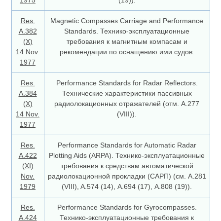
1975
(19)).
Res.
Magnetic Compasses Carriage and Performance
A.382
Standards. Технико-эксплуатационные
(X)
требования к магнитным компасам и
14 Nov.
рекомендации по оснащению ими судов.
1977
Res.
Performance Standards for Radar Reflectors.
A.384
Технические характеристики пассивных
(X)
радиолокационных отражателей (отм. A.277
14 Nov.
(VIII)).
1977
Res.
Performance Standards for Automatic Radar
A.422
Plotting Aids (ARPA). Технико-эксплуатационные
(XI)
требования к средствам автоматической
Nov.
радиолокационной прокладки (САРП) (см. A.281
1979
(VIII), A.574 (14), А.694 (17), А.808 (19)).
Res.
Performance Standards for Gyrocompasses.
A.424
Технико-эксплуатационные требования к