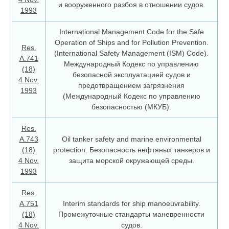
и вооруженного разбоя в отношении судов.
1993
International Management Code for the Safe
Operation of Ships and for Pollution Prevention.
Res.
(International Safety Management (ISM) Code).
A.741
Международный Кодекс по управлению
(18)
безопасной эксплуатацией судов и
4 Nov.
предотвращением загрязнения
1993
(Международный Кодекс по управлению
безопасностью (МКУБ).
Res.
A.743
Oil tanker safety and marine environmental
(18)
protection. Безопасность нефтяных танкеров и
4 Nov.
защита морской окружающей среды.
1993
Res.
A.751
Interim standards for ship manoeuvrability.
(18)
Промежуточные стандарты маневренности
4 Nov.
судов.