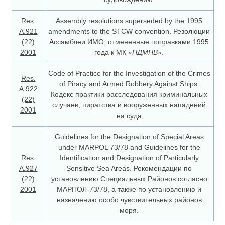
Res.
Assembly resolutions superseded by the 1995
A.921
amendments to the STCW convention. Резолюции
(22)
Ассамблеи ИМО, отмененные поправками 1995
2001
года к МК
«ПДМНВ»
.
Code of Practice for the Investigation of the Crimes
Res.
of Piracy and Armed Robbery Against Ships.
A.922
Кодекс практики расследования криминальных
(22)
случаев, пиратства и вооруженных нападений
2001
на суда
Guidelines for the Designation of Special Areas
under MARPOL 73/78 and Guidelines for the
Res.
Identification and Designation of Particularly
A.927
Sensitive Sea Areas. Рекомендации по
(22)
установлению Специальных Районов согласно
2001
МАРПОЛ-73/78, а также по установлению и
назначению особо чувствительных районов
моря.