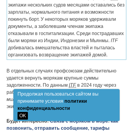
экипажи нескольких судов месяцами оставались без
зарплаты, нормального питания и возможности
покинуть борт. У некоторых моряков удерживали
документы, а заболевшим членам экипажа
отказывали в госпитализации. Среди пострадавших
были моряки из Индии, Индонезии и Мьянмы.
ITF
добивалась вмешательства властей и пыталась
организовать возвращение экипажей домой.
В отдельных случаях профсоюзам действительно
удается вернуть морякам крупные суммы
задолженности. По данным
ITF
в 2024 году через
работу инспекторов удалось взыскать более 10
Продолжая пользоваться сайтом вы
миллионов долларов
невыплаченной зарплаты
принимаете условия
политики
экипажам разных судов.
конфиденциальности
OK
Будет интересно:
Связь с моряком в море: как
позвонить, отправить сообщение, тарифы