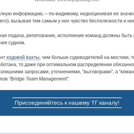
олную информацию, – по-видимому, недооценивая ее значен
го), вызывая тем самым у них чувство бесполезности и не
ая подача, репетование, исполнение команд должны быть п
ния судном.
ант
ходовой вахты
, чем больше судоводителей на мостике, 
аботана, то даже при оптимальном распределении обязанн
излишними запросами, уточнениями, “выговорами”, а “кома
ипов
“Bridge Team Management”
.
Присоединяйтесь к нашему ТГ каналу!