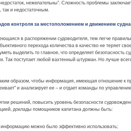
и недостаток, нежелательны”. Сложность проблемы заключает
 так и недостаточным.
дов контроля за местоположением и движением судна
еющаяся в распоряжении судоводителя, тем легче правильн
объективного перехода количества в качество не теряет сво
ть выделить то главное, что определяет безопасность суд
сти. Так поступает любой вахтенный штурман. Но лучше всег
аким образом, чтобы информация, имеющая отношение к пр
ивает” и анализирует ее – и отдает команды по управлени
ятии решений, повысить уровень безопасности судовожден
цией, доклады помощников капитана должны быть:
 информацию можно было эффективно использовать;