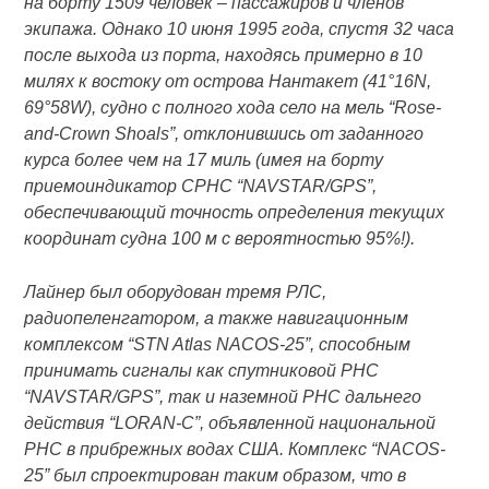
на борту 1509 человек – пассажиров и членов
экипажа. Однако 10 июня 1995 года, спустя 32 часа
после выхода из порта, находясь примерно в 10
милях к востоку от острова Нантакет (41°16N,
69°58W), судно с полного хода село на мель “Rose-
and-Crown Shoals”, отклонившись от заданного
курса более чем на 17 миль (имея на борту
приемоиндикатор СРНС “NAVSTAR/GPS”,
обеспечивающий точность определения текущих
координат судна 100 м с вероятностью 95%!).
Лайнер был оборудован тремя РЛС,
радиопеленгатором, а также навигационным
комплексом “STN Atlas NACOS-25”, способным
принимать сигналы как спутниковой РНС
“NAVSTAR/GPS”, так и наземной РНС дальнего
действия “LORAN-C”, объявленной национальной
РНС в прибрежных водах США. Комплекс “NACOS-
25” был спроектирован таким образом, что в