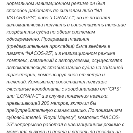
нормальном навигационном режиме он был
способен работать по сигналам либо “NA
VSTAR/GPS”, либо “LORAN-C”, но не позволял
автоматически получать и сопоставлять текущие
координаты судна по обеим системам
одновременно. Программа плавания
(предварительная прокладка) была введена в
память “NACOS-25”, и в навигационном режиме
комплекс, связанный с авторулевым, осуществлял
автоматическую стабилизацию судна на заданной
траектории, компенсируя снос от ветра и
течений. Компьютер сопоставлял текущие
счислимые координаты с координатами от “GPS”
или “LORAN-C” и в случае появления невязки,
превышающей 200 метров, включил бы
предупредительную сигнализацию. По показаниям
судоводителей “Royal Majesty”, комплекс “NACOS-
25” непрерывно работал в навигационном режиме с
момента выхода из порта и вплоть до посадки на