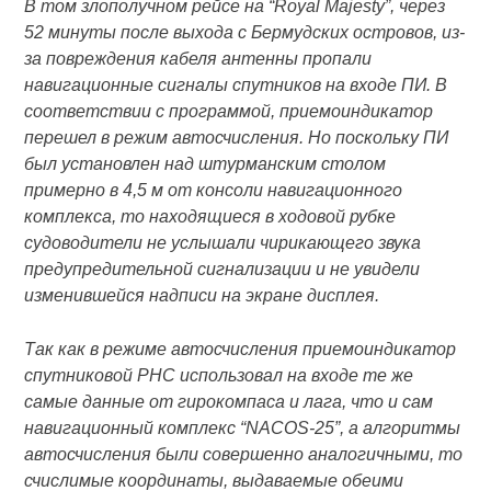
В том злополучном рейсе на “Royal Majesty”, через
52 минуты после выхода с Бермудских островов, из-
за повреждения кабеля антенны пропали
навигационные сигналы спутников на входе ПИ. В
соответствии с программой, приемоиндикатор
перешел в режим автосчисления. Но поскольку ПИ
был установлен над штурманским столом
примерно в 4,5 м от консоли навигационного
комплекса, то находящиеся в ходовой рубке
судоводители не услышали чирикающего звука
предупредительной сигнализации и не увидели
изменившейся надписи на экране дисплея.
Так как в режиме автосчисления приемоиндикатор
спутниковой РНС использовал на входе те же
самые данные от гирокомпаса и лага, что и сам
навигационный комплекс “NACOS-25”, а алгоритмы
автосчисления были совершенно аналогичными, то
счислимые координаты, выдаваемые обеими