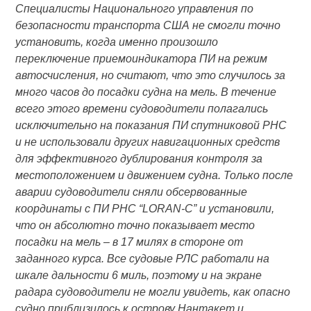
Специалисты Национального управления по
безопасности транспорта США не смогли точно
установить, когда именно произошло
переключение приемоиндикатора ПИ на режим
автосчисления, но считают, что это случилось за
много часов до посадки судна на мель. В течение
всего этого времени судоводители полагались
исключительно на показания ПИ спутниковой РНС
и не использовали других навигационных средств
для эффективного дублирования контроля за
местоположением и движением судна. Только после
аварии судоводители сняли обсервованные
координаты с ПИ РНС “LORAN-C” и установили,
что он абсолютно точно показывает место
посадки на мель – в 17 милях в стороне от
заданного курса. Все судовые РЛС работали на
шкале дальности 6 миль, поэтому и на экране
радара судоводители не могли увидеть, как опасно
судно приблизилось к острову Нантакет и