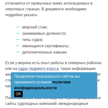
отличается от привычных анкет, используемых в
некоторых странах. В документе необходимо
подробно указать:
морской стаж;
занимаемые должности;
типы судов;
имеющиеся сертификаты;
дополнительные навыки.
Если у моряка есть опыт работы в северных районах
или на
судах ледового класса
, такую информацию
желательно выделить отдельно, поскольку она может
Продолжая пользоваться сайтом вы
стать серьезным преимуществом при рассмотрении
принимаете условия
политики
кандидатуры.
конфиденциальности
OK
Поиск вакансий обычно ведется через официальные
сайты судоходных компаний, международные