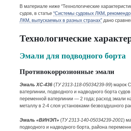
В материале ниже “Технологические характеристи
судов, в статье
“Системы судовых ЛКМ, рекомендо
ЛКМ, выпускаемых в разных странах”
дано сравне
Технологические характе
Эмали для подводного борта
Противокоррозионные эмали
Эмаль ХС-436
(
ТУ 2313-118-05034239-99
) марок 
ватерлинии, подводного и надводного борта судов
переменной ватерлинии — 2 года; расход эмали н
металлу в 2-4 слоя установками безвоздушного ра
Эмаль «ВИНЭП»
(
ТУ 2313-140-05034239-2001
) м
подводного и надводного борта, района переменн