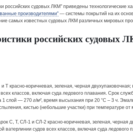
ки российских судовых ЛКМ” приведены технологические ха
ванные производителями”
— системы покрытий на их основ
ние самых известных судовых ЛКМ различных мировых про
ристики российских судовых 
С и Т красно-коричневая, зеленая, черная двухупаковочная
 всех классов, включая суда ледового плавания. Срок служ
а 1 слой — 270
г/м²
, время высыхания при 20 °С – 3
ч
. Эмал
спыления, кистью (небольшие участки) при температуре от 
арок С, Т, СЛ-1 и СЛ-2 красно-коричневая, зеленая, черная
ой ватерлинии судов всех классов, включая суда ледового