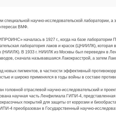
ии специальной научно-исследовательской лаборатории, а з
интересах ВМФ.
ИПРОИНС» началась в 1927 г., когда на базе лаборатории П
тельская лаборатория лаков и красок (ЦНИИЛК), которая в
к (НИИЛК). В 1933 г. НИИЛК из Москвы был переведен в Лен
водов, сначала называвшаяся Лакокрасстрой, а затем Лак
яд новых пигментов, в частности эффективный противоко
ностью и широко применялся в годы войны в составе проти
ван головной отраслевой научно-исследовательский и про
мирована научная часть Ленфилиала ГИПИ-4, представленная
окрасочных покрытий для защиты от коррозии и биообраста
ГИПИ-4 преобразован в Государственный научно-исследова