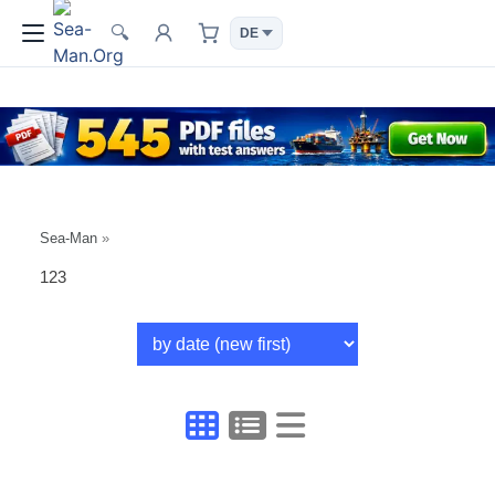
🔍
Sea-Man
»
123