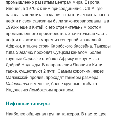
промышленно развитым центрам мира: Европа,
Япония, в 1970-х к ним присоединились США, где
началась политика создания стратегических запасов
нефти и свои скважины были законсервированы, а в
1990-х еще и Китай, с его стремительным ростом
промышленного производства. Значительная часть
нефти вывозится морем из северной и западной
Африки, а также стран Карибского бассейна. Танкеры
типа
Suezmax
проходят Суэцким каналом, более
крупные
Capesiz
e огибают Африку вокруг мыса
Доброй Надежды. В направлении Японии и Китая,
также, существуют 2 пути. Самым коротким, через
Малаккский пролив, проходят танкеры размера
Malaccamax
и меньше, более крупные огибают
Индонезию Ломбокским проливом.
Нефтяные танкеры
Наиболее обширная группа танкеров. В настоящее