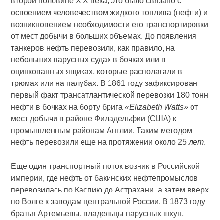
второй половине XIX века, это было связано с
освоением человечеством жидкого топлива (нефти) и
возникновением необходимости его транспортировки
от мест добычи в больших объемах. До появления
танкеров нефть перевозили, как правило, на
небольших парусных судах в бочках или в
оцинкованных ящиках, которые располагали в
трюмах или на палубах. В 1861 году зафиксирован
первый факт трансатлантической перевозки 180 тонн
нефти в бочках на борту брига
«Elizabeth Watts»
от
мест добычи в районе Филадельфии (США) к
промышленным районам Англии. Таким методом
нефть перевозили еще на протяжении около 25
лет
.
Еще один транспортный поток возник в Российской
империи, где нефть от бакинских нефтепромыслов
перевозилась по Каспию до Астрахани, а затем вверх
по Волге к заводам центральной России. В 1873 году
братья Артемьевы, владельцы парусных шхун,