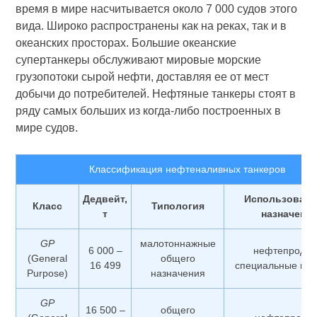
время в мире насчитывается около 7 000 судов этого
вида. Широко распространены как на реках, так и в
океанских просторах. Большие океанские
супертанкеры обслуживают мировые морские
грузопотоки сырой нефти, доставляя ее от мест
добычи до потребителей. Нефтяные танкеры стоят в
ряду самых больших из когда-либо построенных в
мире судов.
Классификация нефтеналивных танкеров
Дедвейт,
Использовани
Класс
Типология
т
назначени
GP
малотоннажные
6 000 –
нефтепродук
(General
общего
16 499
специальные пер
Purpose)
назначения
GP
16 500 –
общего