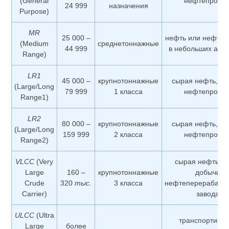
(General
нефтепродук
24 999
назначения
Purpose)
MR
25 000 –
нефть или нефтеп
(Medium
среднетоннажные
44 999
в небольших акв
Range)
LR1
45 000 –
крупнотоннажные
сырая нефть, т
(Large/Long
79 999
1 класса
нефтепродук
Range1)
LR2
80 000 –
крупнотоннажные
сырая нефть, т
(Large/Long
159 999
2 класса
нефтепродук
Range2)
VLCC
(Very
сырая нефть от
Large
160 –
крупнотоннажные
добычи к
Crude
320
тыс
.
3 класса
нефтеперерабат
Carrier)
заводам
ULCC
(Ultra
транспортиров
Large
более