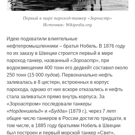
Первый в мире пароход-танкер «Зороастр»
Источник: Wikipedia.org
Идею подхватили влиятельные
нефтепромышленники – братья Нобель. В 1876 году
по их заказу в Швеции строится первый в мире
пароход-танкер, названный
«Зороастр»
, при
водоизмещении 400 тонн его дедвейт составил около
250 тонн (15 000
пудов
). Первоначально нефть
заливалась в 8 цистерн, встроенных в корпус
парохода, однако от них вскоре отказались и нефть
стала заливаться прямо внутрь корпуса. За
«Зороастром»
последовали танкеры
«Норденшельд»
и
«Будда»
(1879 г.), через 7
лет
общее число танкеров в России достигло тридцати, в
том числе, в 1885 году братьями Нобель в Швеции
был построен и первый морской танкер «Свет»,