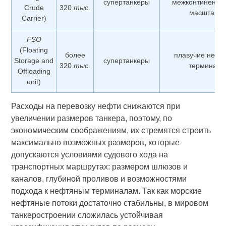
супертанкеры
межконтинента
Crude
320
тыс
.
масштабах
Carrier)
FSO
(Floating
более
плавучие нефт
Storage and
супертанкеры
320
тыс
.
терминал
Offloading
unit)
Расходы на перевозку нефти снижаются при
увеличении размеров танкера, поэтому, по
экономическим соображениям, их стремятся строить
максимально возможных размеров, которые
допускаются условиями судового хода на
транспортных маршрутах: размером шлюзов и
каналов, глубиной проливов и возможностями
подхода к нефтяным терминалам. Так как морские
нефтяные потоки достаточно стабильны, в мировом
танкеростроении сложилась устойчивая