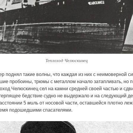
Теплоход Челюскинец
ер поднял такие волны, что каждая из них с неимоверной с
шие пробоины, трюмы с металлом начало затапливать, но 
лоход Челюскинец сел на камни средней своей частью и сдв
 терпящее бедствие судно не выдержало и на следующий де
расстоянии 5
миль
от носовой части, оставшейся плотно лежа
время подошедшими спасателями.