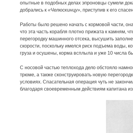
опытные в подобных делах эпроновцы сумели дока
добрались к
«Челюскинцу»
, приступив к его спасе
Работы было решено начать с кормовой части, он
что эта часть корабля плотно прижата к камням, ч
перегородку машинного отсека, высушить заполн
скорости, поскольку имелся риск подъема воды, ко
груза и осушены, корма всплыла и уже 10 числа 
С носовой частью теплохода дело обстояло намног
трюме, а также сконструировать новую перегородк
условиях. Спасательная операция чуть не закончи
благодаря своевременным действиям капитана изб