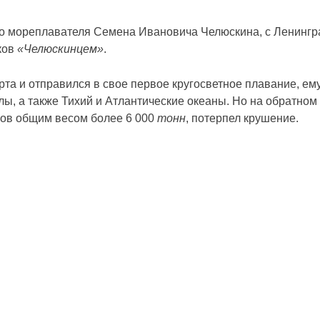
го мореплавателя Семена Ивановича Челюскина, с Ленингра
ков
«Челюскинцем»
.
рта и отправился в свое первое кругосветное плавание, е
ы, а также Тихий и Атлантические океаны. Но на обратном 
ков общим весом более 6 000
тонн
, потерпел крушение.