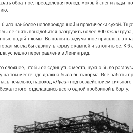
зать обратное, преодолевая холод, мокрый снег и льды, п
нию.
а была наиболее неповрежденной и практически сухой. Тща
тобы ее снять понадобится разгрузить более 800
тонн
груза
енные водой трюмы. Выполнять задуманное пришлось в кра
торая могла бы сдвинуть корму с камней и затопить ее. К 
была успешно переправлена в Ленинград.
о сложнее, чтобы ее сдвинуть с места, нужно было разгруз
у на том месте, где должна была быть корма. Все работы 
лась печально, пароход
«Луги»
под воздействием сильного в
ежал этого, отделавшись всего одной пробоиной в борту.