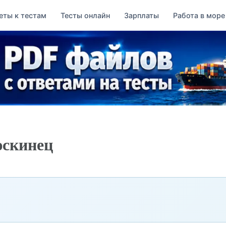
еты к тестам
Тесты онлайн
Зарплаты
Работа в море
юскинец