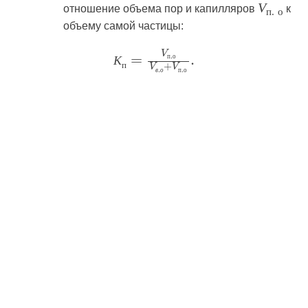
V
отношение объема пор и капилляров
к
п.
о
объему самой частицы:
п
о
К
п
в
о
п
о