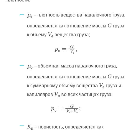
– плотность вещества навалочного груза,
p
в
G
определяется как отношение массы
груза
V
к объему
вещества груза;
в
в
в
– объемная масса навалочного груза,
p
о
G
определяется как отношение массы
груза
V
к суммарному объему вещества
груза и
в
V
капилляров
во всех частицах груза.
п
о
в
п
К
– пористость, определяется как
п