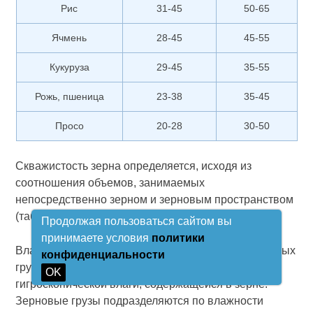
Рис
31-45
50-65
Ячмень
28-45
45-55
Кукуруза
29-45
35-55
Рожь, пшеница
23-38
35-45
Просо
20-28
30-50
Скважистость зерна определяется, исходя из
соотношения объемов, занимаемых
непосредственно зерном и зерновым пространством
(табл. 1).
Продолжая пользоваться сайтом вы
принимаете условия
политики
Влажность – основной показатель качества зерновых
конфиденциальности
грузов – выраженная в процентах масса
OK
гигроскопической влаги, содержащейся в зерне.
Зерновые грузы подразделяются по влажности