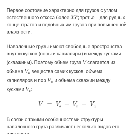
Первое состояние характерно для грузов с углом
естественного откоса более 35°; третье – для рудных
концентратов и подобных им грузов при повышенной
влажности.
Навалочные грузы имеют свободные пространства
внутри кусков (поры и капилляры) и между кусками
V
(скважины). Поэтому объем груза
слагается из
V
объема
вещества самих кусков, объема
в
V
капилляров и пор
и объема скважин между
п
V
кусками
:
c
в
п
ц
В связи с такими особенностями структуры
навалочного груза различают несколько видов его
плотности: