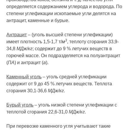
определяется содержанием углерода и водорода. По
степени углефикации ископаемые угли делятся на
антрацит, каменные и бурые.
Антрацит
– (уголь высшей степени углефикации)
3
имеет плотность 1,5-1,7 т/
м
, теплоту сгорания 33,9-
34,8
МДж/кг
; содержит до 9 % летучих веществ в
горючей массе. Он подразделяется на полуантрацит
(
ПА
) и антрацит (
а
).
Каменный уголь
– уголь средней углефикации
содержит от 9 до 45 % летучих веществ. Теплота
сгорания 30,1-36,6
МДж/кг
.
Бурый уголь
– уголь низкой степени углефикации с
теплотой сгорания 22,6-31,0
МДж/кг
.
При перевозке каменного угля учитывают такие