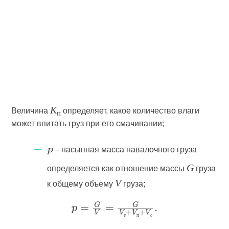
К
Величина
определяет, какое количество влаги
п
может впитать груз при его смачивании;
– насыпная масса навалочного груза
p
G
определяется как отношение массы
груза
V
к общему объему
груза;
в
п
с