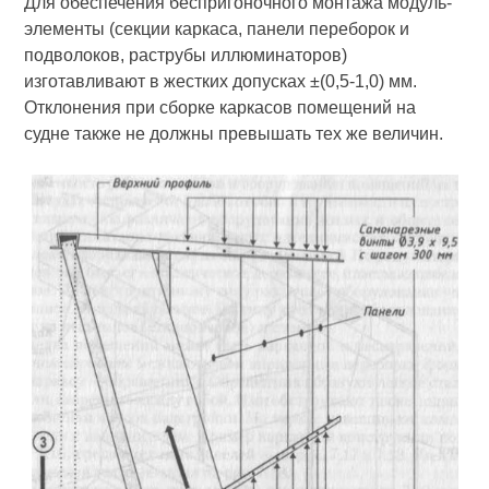
Для обеспечения беспригоночного монтажа модуль-
элементы (сек­ции каркаса, панели переборок и
подволоков, раструбы иллюминато­ров)
изготавливают в жестких допусках ±(0,5-1,0) мм.
Отклонения при сборке каркасов помещений на
судне также не должны превышать тех же величин.