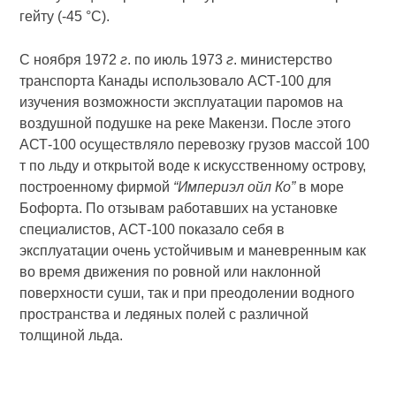
гейту (-45 °C).
С ноября 1972
г
. по июль 1973
г
. министерство
транспорта Канады использовало АСТ-100 для
изучения возможности эксплуатации паромов на
воздушной подушке на реке Макензи. После этого
АСТ-100 осуществляло перевозку грузов массой 100
т по льду и открытой воде к искусственному острову,
построенному фирмой
“Империэл ойл Ко”
в море
Бофорта. По отзывам работавших на установке
специалистов, АСТ-100 показало себя в
эксплуатации очень устойчивым и маневренным как
во время движения по ровной или наклонной
поверхности суши, так и при преодолении водного
пространства и ледяных полей с различной
толщиной льда.