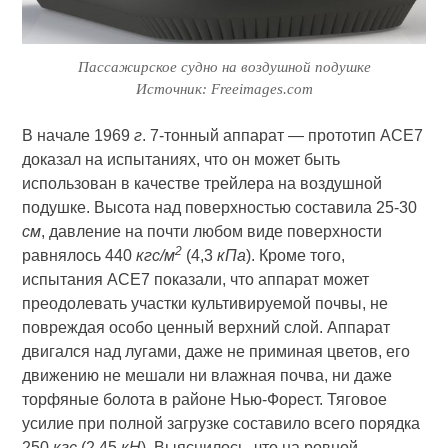
Пассажирское судно на воздушной подушке
Источник: Freeimages.com
В начале 1969
г
. 7-тонный аппарат — прототип АСЕ7
доказал на испытаниях, что он может быть
использован в качестве трейлера на воздушной
подушке. Высота над поверхностью составила 25-30
см
, давление на почти любом виде поверхности
2
равнялось 440
кгс/м
(4,3
кПа
). Кроме того,
испытания АСЕ7 показали, что аппарат может
преодолевать участки культивируемой почвы, не
повреждая особо ценный верхний слой. Аппарат
двигался над лугами, даже не приминая цветов, его
движению не мешали ни влажная почва, ни даже
торфяные болота в районе Нью-Форест. Тяговое
усилие при полной загрузке составило всего порядка
250
кгс
(2,45
кН
). Выяснилось, что на ровной