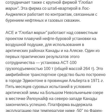
сотрудничает также с крупной фирмой
“Глобал
марин”
. Эта фирма со штаб-квартирой в Лос-
Анджелесе работает по контрактам, связанным с
бурением нефтяных и газовых скважин.
АСЕ и
“Глобал марин”
работают над совместным
проектом плавучей нефте-буровой установки на
воздушной подушке, для использования в
арктических районах Канады и на Аляске. Один из
первых практических результатов этого
сотрудничества — установка АСТ-100
грузоподъемностью 100 т (общей массой 264 т). Это
амфибийное транспортное средство было построено
в городе Эдмонтоне в провинции Альберта в 1971
г
.
Пять месяцев суровых испытаний в условиях
арктической зимы на Большом Невольничьем озере
в местечке Йелоунайф на северо-западе Канады
закончились успешно. Платформа выдержала
эксплуатацию при температуре ниже -50° по Фарен­