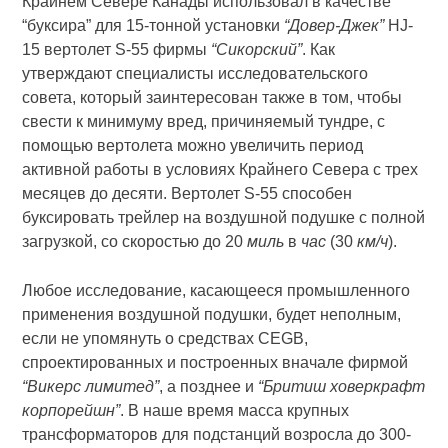
Крайнем Севере Канады использовал в качестве
“буксира” для 15-тонной установки
“Довер-Джек”
HJ-
15 вертолет S-55 фирмы
“Сикорс­кий”
. Как
утверждают специалисты исследовательского
совета, который заинтересован также в том, чтобы
свести к минимуму вред, причиняемый тундре, с
помощью вертолета можно увеличить период
активной работы в условиях Крайнего Севера с трех
месяцев до десяти. Вертолет S-55 способен
буксировать трейлер на воздушной подушке с полной
загрузкой, со скоростью до 20
миль
в
час
(30
км/ч
).
Любое исследование, касающееся промышленного
применения воздушной подушки, будет неполным,
если не упомянуть о средствах CEGB,
спроектированных и построенных вначале фирмой
“Викерс лимитед”
, а позднее и
“Бритиш ховеркрафт
корпорейшн”
. В наше время масса крупных
трансформаторов для подстанций возросла до 300-