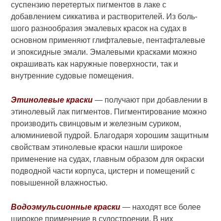
суспензию перетер­тых пигментов в лаке с
добавлением сиккатива и растворителей. Из боль­
шого разнообразия эмалевых красок на судах в
основном применяют глифталевые, пентафталевые
и эпок­сидные эмали. Эмалевыми красками можно
окрашивать как наружные поверхности, так и
внутренние судо­вые помещения.
Этинолевые краски
— получают при добавлении в
этинолевый лак пиг­ментов. Пигментирование можно
производить свинцовым и железным суриком,
алюминиевой пудрой. Бла­годаря хорошим защитным
свойст­вам этинолевые краски нашли широ­кое
применение на судах, главным образом для окраски
подводной час­ти корпуса, цистерн и помещений с
повышенной влажностью.
Водоэмульсионные краски
— находят все более
широкое применение в су­достроении. В них