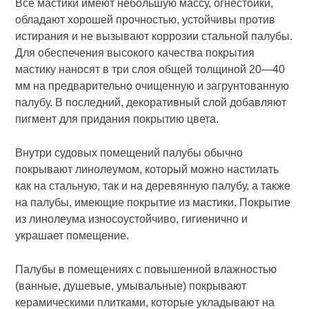
Все мастики имеют небольшую массу, огнестойки,
обладают хоро­шей прочностью, устойчивы против
истирания и не вызывают коррозии стальной палубы.
Для обеспечения высокого качества покрытия
мастику наносят в три слоя общей толщи­ной 20—40
мм на предварительно очищенную и загрунтованную
палу­бу. В последний, декоративный слой добавляют
пигмент для придания покрытию цвета.
Внутри судовых помещений палу­бы обычно
покрывают линолеумом, который можно настилать
как на стальную, так и на деревянную па­лубу, а также
на палубы, имеющие покрытие из мастики. Покрытие
из линолеума износоустойчиво, гигие­нично и
украшает помещение.
Палубы в помещениях с повышен­ной влажностью
(ванные, душевые, умывальные) покрывают
керамичес­кими плитками, которые укладывают на