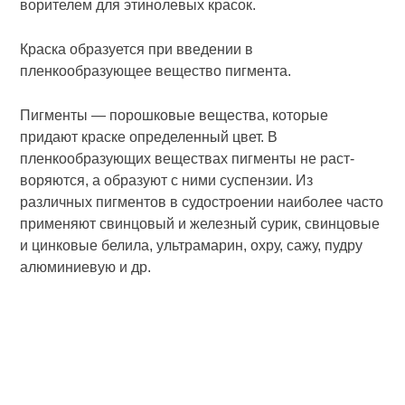
ворителем для этинолевых красок.
Краска образуется при введении в
пленкообразующее вещество пигмента.
Пигменты — порошковые вещест­ва, которые
придают краске опре­деленный цвет. В
пленкообразую­щих веществах пигменты не раст­
воряются, а образуют с ними суспен­зии. Из
различных пигментов в судостроении наиболее часто
приме­няют свинцовый и железный сурик, свинцовые
и цинковые белила, ульт­рамарин, охру, сажу, пудру
алюми­ниевую и др.