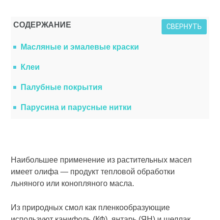
СОДЕРЖАНИЕ
СВЕРНУТЬ
Масляные и эма­левые краски
Клеи
Палубные покрытия
Парусина и парусные нитки
Наибольшее применение из расти­тельных масел
имеет олифа — про­дукт тепловой обработки
льняного или конопляного масла.
Из природных смол как пленко­образующие
используют канифоль (КФ), янтарь (ЯН) и шеллак