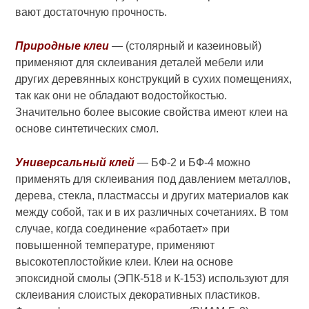
вают достаточную прочность.
Природные клеи
— (столярный и ка­зеиновый)
применяют для склеива­ния деталей мебели или
других деревянных конструкций в сухих поме­щениях,
так как они не обладают водостойкостью.
Значительно более высокие свойства имеют клеи на
ос­нове синтетических смол.
Универсальный клей
— БФ-2 и БФ-4 можно
применять для склеивания под давлением металлов,
дерева, стекла, пластмассы и других мате­риалов как
между собой, так и в их различных сочетаниях. В том
случае, когда соединение «работает» при
повышенной температуре, применяют
высокотеплостойкие клеи. Клеи на основе
эпоксидной смолы (ЭПК-518 и К-153) используют для
склеи­вания слоистых декоративных плас­тиков.