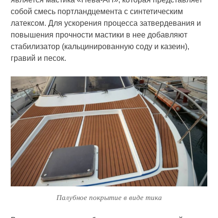
собой смесь портландцемента с син­тетическим
латексом. Для ускорения процесса затвердевания и
повыше­ния прочности мастики в нее добав­ляют
стабилизатор (кальцинирован­ную соду и казеин),
гравий и песок.
Палубное покрытие в виде тика