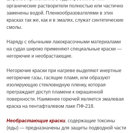
органические раст­ворители полностью или частично
заменены водой. Пленкообразователями в этих
красках так же, как и в эмалях, служат синтетические
смо­лы.
Наряду с обычными лакокрасочны­ми материалами
на судах широко применяют специальные краски —
негорючие и необрастающие.
Негорючие краски при нагреве вы­деляют инертные
негорючие газы, гасящие пламя, или образуют
изолирующую стекловидную пленку, кото­рая
преграждает доступ пламени к окрашенной
поверхности. Наименее горючей является эмалевая
краска на пентафталевом лаке ПФ-218.
Необрастающие краски
,
содержа­щие токсины
(яды) — предназначены для защиты подводной части