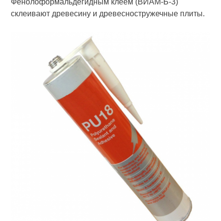
Фенолоформальдегидным клеем (ВИАМ-Б-3)
склеивают древесину и древесностружечные плиты.