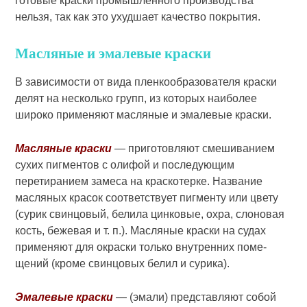
готовые краски промышленного произ­водства
нельзя, так как это ухудшает качество покрытия.
Масляные и эма­левые краски
В зависимости от вида пленкообразователя краски
делят на не­сколько групп, из которых наиболее
широко применяют масляные и эма­левые краски.
Масляные краски
— приготовляют смешиванием
сухих пигментов с оли­фой и последующим
перетиранием замеса на краскотерке. Название
масляных красок соответствует пиг­менту или цвету
(сурик свинцо­вый, белила цинковые, охра, слоно­вая
кость, бежевая и т. п.). Мас­ляные краски на судах
применяют для окраски только внутренних поме­
щений (кроме свинцовых белил и сурика).
Эмалевые краски
— (эмали) пред­ставляют собой