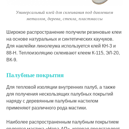
Универсальный клей для склеивания под давлением
металлов, дерева, стекла, пластмассы
Широкое распространение получи­ли резиновые клеи
на основе нату­ральных и синтетических каучуков.
Для наклейки линолеума использует­ся клей КН-3 и
88-Н. Теплоизоляцию склеивают клеем К-115, ЭЛ-20,
ВК-9.
Палубные покрытия
Для тепловой изоляции внутренних палуб, а также
для получения нескользящих палуб­ных покрытий
наряду с деревянным палубным настилом
применяют раз­личного рода мастики.
Наиболее распространенным па­лубным покрытием
является мастика «Нева-АП», которая представляет