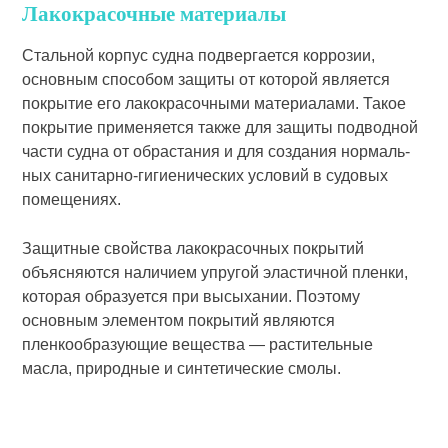
Лакокрасочные материалы
Сталь­ной корпус судна подвергается кор­розии,
основным способом защиты от которой является
покрытие его лако­красочными материалами. Такое
по­крытие применяется также для защиты подводной
части судна от об­растания и для создания нормаль­
ных санитарно-гигиенических усло­вий в судовых
помещениях.
Защитные свойства лакокрасоч­ных покрытий
объясняются наличием упругой эластичной пленки,
которая образуется при высыхании. Поэто­му
основным элементом покрытий являются
пленкообразующие ве­щества — растительные
масла, природные и синтетические смолы.