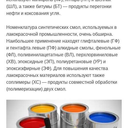
(ШЛ), а также битумы (БТ) — продукты перегонки
нефти и коксования угля.
Номенклатура синтетических смол, используемых в
лакокрасочной про­мышленности, очень обширна.
Наи­большее применение находят глифталевые (ГФ)
и пентафта левые (ПФ) алкидные смолы, фенольные
(ФЛ), поливинилацетатные (ВЛ), перхлорвиниловые
(ХВ), эпоксид­ные (ЭП), полиуретановые (УР) и
эпоксиэфирные (ЭФ). Для повы­шения качества
лакокрасочных материалов используют также
соплимеры (ХС) — продукты совместной обработки
(полимеризации) двух смол.