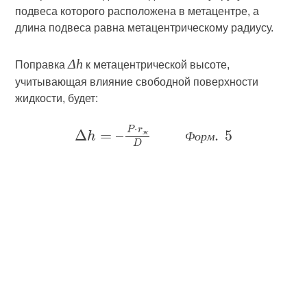
подвеса которого расположена в метацентре, а
длина подвеса равна метацентрическому радиусу.
Δh
Поправка
к метацентрической высоте,
учитывающая влияние свободной поверхности
жидкости, будет:
ж
Ф
о
р
м