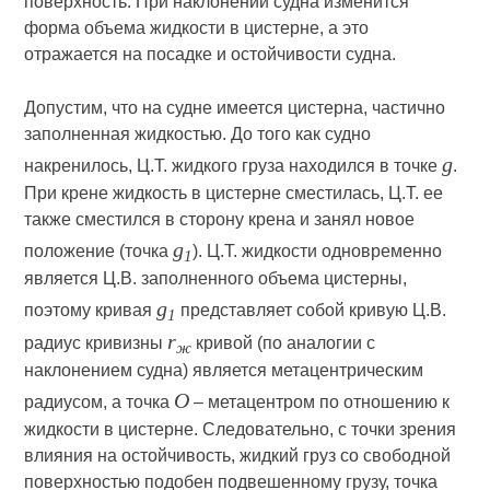
поверхность. При наклонении судна изменится
форма объема жидкости в цистерне, а это
отражается на посадке и остойчивости судна.
Допустим, что на судне имеется цистерна, частично
заполненная жидкостью. До того как судно
g
накренилось, Ц.Т. жидкого груза находился в точке
.
При крене жидкость в цистерне сместилась, Ц.Т. ее
также сместился в сторону крена и занял новое
g
положение (точка
). Ц.Т. жидкости одновременно
1
является Ц.В. заполненного объема цистерны,
g
поэтому кривая
представляет собой кривую Ц.В.
1
r
радиус кривизны
кривой (по аналогии с
ж
наклонением судна) является метацентрическим
О
радиусом, а точка
– метацентром по отношению к
жидкости в цистерне. Следовательно, с точки зрения
влияния на остойчивость, жидкий груз со свободной
поверхностью подобен подвешенному грузу, точка