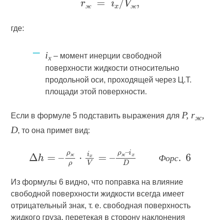
ж
ж
где:
i
– момент инерции свободной
х
поверхности жидкости относительно
продольной оси, проходящей через Ц.Т.
площади этой поверхности.
P, r
,
Если в формуле 5 подставить выражения для
ж
D
, то она примет вид:
ж
ж
Ф
о
р
с
Из формулы 6 видно, что поправка на влияние
свободной поверхности жидкости всегда имеет
отрицательный знак, т. е. свободная поверхность
жидкого груза, перетекая в сторону наклонения