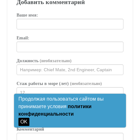
Добавить комментарий
Ваше имя:
Email:
Должность
(необязательно)
Стаж работы в море (лет)
(необязательно)
Продолжая пользоваться сайтом вы
принимаете условия
политики
Судно / Компания
(необязательно)
конфиденциальности
OK
Комментарий