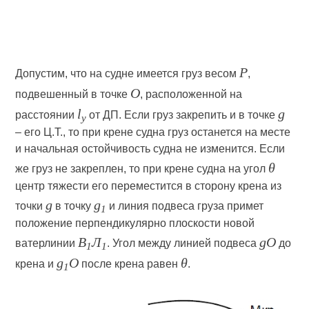
P
Допустим, что на судне имеется груз весом
,
О
подвешенный в точке
, расположенной на
l
g
расстоянии
от ДП. Если груз закрепить и в точке
у
– его Ц.Т., то при крене судна груз останется на месте
и начальная остойчивость судна не изменится. Если
θ
же груз не закреплен, то при крене судна на угол
центр тяжести его переместится в сторону крена из
g
g
точки
в точку
и линия подвеса груза примет
1
положение перпендикулярно плоскости новой
В
Л
gO
ватерлинии
. Угол между линией подвеса
до
1
1
g
O
θ
крена и
после крена равен
.
1