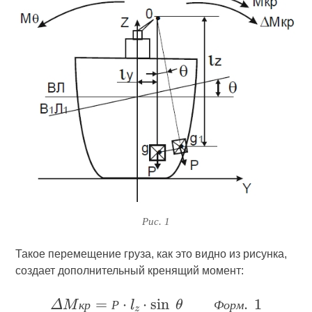
Рис. 1
Такое перемещение груза, как это видно из рисунка,
создает дополнительный кренящий момент:
к
р
Р
Ф
о
р
м