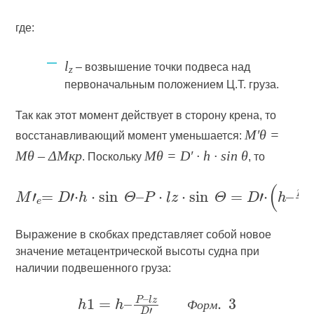
где:
l
– возвышение точки подвеса над
z
первоначальным положением Ц.Т. груза.
Так как этот момент действует в сторону крена, то
M′θ =
восстанавливающий момент уменьшается:
Мθ – ΔMкр
Mθ = D′ · h · sin θ
. Поскольку
, тo
Выражение в скобках представляет собой новое
значение метацентрической высоты судна при
наличии подвешенного груза:
Ф
о
р
м