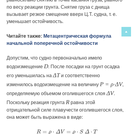
по весу реакции грунта. Снятие груза с днища
вызывает резкое смещение вверх Ц.Т. судна, т. е.
уменьшает остойчивость.
Читайте также:
Метацентрическая формула
начальной поперечной остойчивости
Допустим, что судно первоначально имело
D
водоизмещение
. После посадки на грунт осадка
ΔT
его уменьшилась на
и соответственно
P = ρ·ΔV
изменилось водоизмещение на величину
,
ΔV
определяемую объемом оголившегося слоя
.
R
Поскольку реакция грунта
равна этой
отрицательной силе плавучести оголившегося слоя,
она может быть выражена в виде: