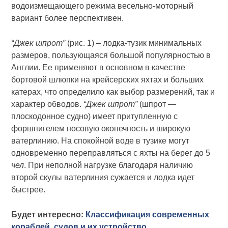
водоизмещающего режима весельно-моторный
вариант более перспективен.
“Джек шпрот”
(рис. 1) – лодка-тузик минимальных
размеров, пользующаяся большой популярностью в
Англии. Ее применяют в основном в качестве
бортовой шлюпки на крейсерских яхтах и больших
катерах, что определило как выбор размерений, так и
характер обводов.
“Джек шпрот”
(шпрот —
плоскодонное судно) имеет притупленную с
форшпигелем носовую оконечность и широкую
ватерлинию. На спокойной воде в тузике могут
одновременно переправляться с яхты на берег до 5
чел
. При неполной нагрузке благодаря наличию
второй скулы ватерлиния сужается и лодка идет
быстрее.
Будет интересно:
Классификация современных
кораблей, судов и их устройство