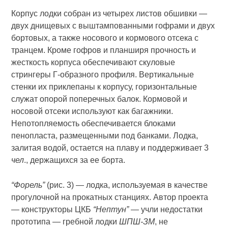
Корпус лодки собран из четырех листов обшивки —
двух днищевых с выштампованными гофрами и двух
бортовых, а также носового и кормового отсека с
транцем. Кроме гофров и планширя прочность и
жесткость корпуса обеспечивают скуловые
стрингеры Г-образного профиля. Вертикальные
стенки их приклепаны к корпусу, горизонтальные
служат опорой поперечных балок. Кормовой и
носовой отсеки используют как багажники.
Непотопляемость обеспечивается блоками
пенопласта, размещенными под банками. Лодка,
залитая водой, остается на плаву и поддерживает 3
чел
., держащихся за ее борта.
“Форель”
(рис. 3) — лодка, используемая в качестве
прогулочной на прокатных станциях. Автор проекта
— конструкторы ЦКБ
“Нептун”
— учли недостатки
прототипа — гребной лодки
ШПШ-ЗМ
, не