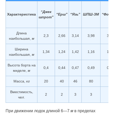
“Джек
Характеристика
“Ерш”
“Язь”
ШПШ-3М
“Форе
шпрот”
Длина
2,3
2,66
3,14
3,98
3,7
наибольшая,
м
Ширина
1,34
1,24
1,42
1,16
1,2
наибольшая,
м
Высота борта на
0,4
0,44
0,47
0,49
0,4
миделе,
м
Масса,
кг
20
40
46
80
80
Вместимость,
2
2
3
3
4
чел
.
При движении лодок длиной 6—7
м
в пределах