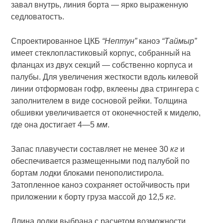
завал внутрь, линия борта — ярко выраженную
седловатостъ.
Спроектированное ЦКБ
“Нептун”
каноэ
“Таймыр”
имеет стеклопластиковый корпус, собранный на
фланцах из двух секций — собственно корпуса и
палубы. Для увеличения жесткости вдоль килевой
линии отформован гофр, вклеены два стрингера с
заполнителем в виде сосновой рейки. Толщина
обшивки увеличивается от оконечностей к миделю,
где она достигает 4—5
мм
.
Запас плавучести составляет не менее 30
кг
и
обеспечивается размещенными под палубой по
бортам лодки блоками пенополистирола.
Затопленное каноэ сохраняет остойчивость при
приложении к борту груза массой до 12,5
кг
.
Длина лодки выбрана с расчетом возможности