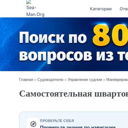
Категории
Отв
Главная
»
Судоводителю
»
Управление судном
»
Маневриров
Самостоятельная швартов
ПРОВЕРЬТЕ СЕБЯ
🧭
Проверьте знания по навигации →