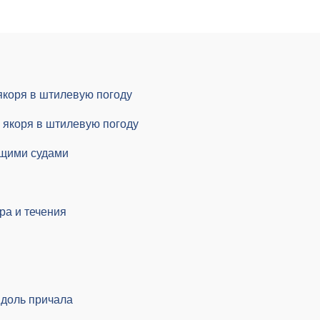
якоря в штилевую погоду
 якоря в штилевую погоду
ящими судами
ра и течения
вдоль причала