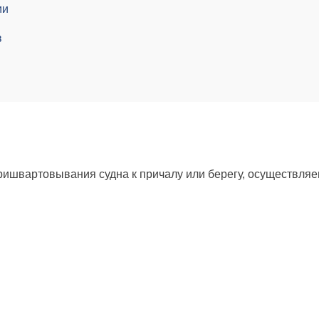
ии
в
пришвартовывания судна к причалу или берегу, осуществля