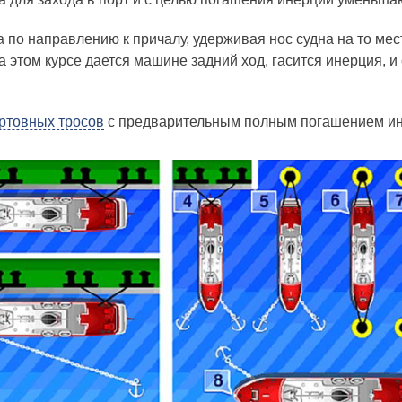
по направлению к причалу, удержи­вая нос судна на то мес
 этом курсе дается машине задний ход, гасится инерция, и 
ртовных тросов
с предварительным полным погашением ин