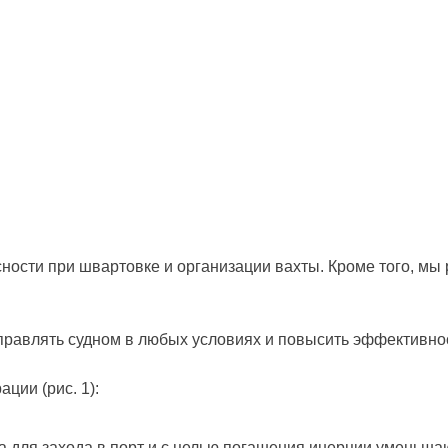
ности при швартовке и организации вахты. Кроме того, м
правлять судном в любых условиях и повысить эффективнос
ции (рис. 1):
а для захода в порт и с целью пога­шения инерции уменьша