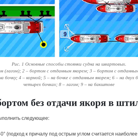
Рис. 1 Основные способы стоянки судна на швартовых.
ом (лагом); 2 – бортом с отданным якорем; 3 – бортом с отданным
 бочку; 4 – кормой; 5 – на бочке с отданным якорем; 6 – на двух б
четырех бочках; 8 – лагом; 9 – на бакштове
ортом без отдачи якоря в шти
ыполнить следующее:
40° (подход к причалу под ост­рым углом считается наиболее