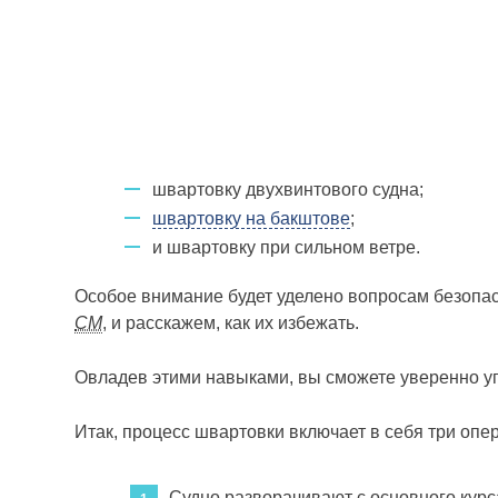
швартовку двухвинтового судна;
швартовку на бакштове
;
и швартовку при сильном ветре.
Особое внимание будет уделено вопросам безопас
СМ
, и расскажем, как их избежать.
Овладев этими навыками, вы сможете уверенно у
Итак, процесс швартовки включает в себя три опера
Судно разворачивают с основного курс