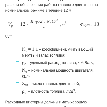
расчета обеспечения работы главного двигателя на
номинальном режиме в течение 12
ч
Т
в
Г
Л
в
м
Ф
о
р
м
р
где:
K
= 1,1
– коэффициент, учитывающий
т
мертвый запас топлива;
g
– удельный расход топлива,
кг/кВт ч
;
е
N
– номинальная мощность двигателя,
е
кВт
;
Z
– число главных двигателей;
гл
ρ
3
– плотность топлива,
т/м
.
т
Расходные цистерны должны иметь хорошую