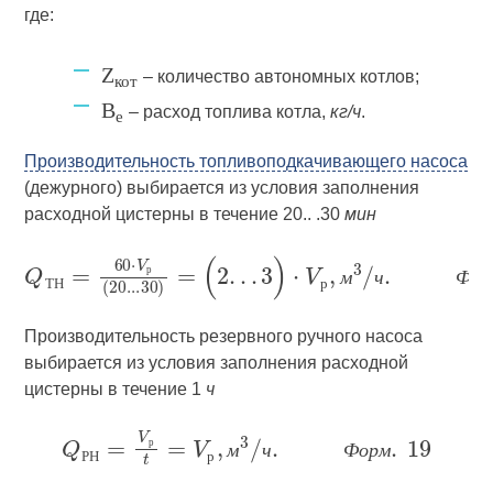
где:
Z
– количество автономных котлов;
кот
B
– расход топлива котла,
кг/ч
.
е
Производительность топливоподкачивающего насоса
(дежурного) выбирается из условия заполнения
расходной цистерны в течение 20.. .30
мин
р
м
ч
Ф
о
р
Т
Н
р
Производительность резервного ручного насоса
выбирается из условия заполнения расходной
цистерны в течение 1
ч
р
м
ч
Ф
о
р
м
Р
Н
р