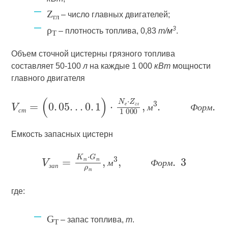
Z
– число главных двигателей;
гл
ρ
3
– плотность топлива, 0,83
т/м
.
Т
Объем сточной цистерны грязного топлива
составляет 50-100
л
на каждые 1 000
кВт
мощности
главного двигателя
е
г
л
м
Ф
о
р
м
с
т
Емкость запасных цистерн
т
т
м
Ф
о
р
м
з
а
п
т
где:
G
– запас топлива,
т
.
Т