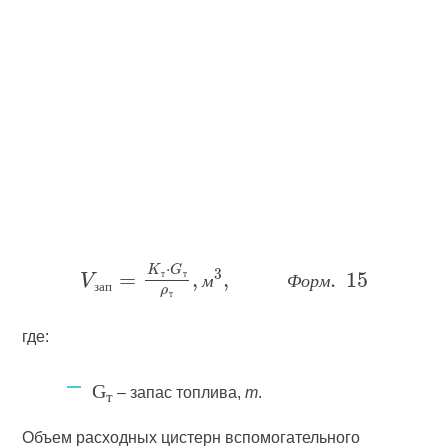
т
т
м
Ф
о
р
м
з
а
п
т
где:
G
– запас топлива,
т
.
т
Объем расходных цистерн вспомогательного