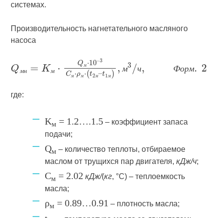
системах.
Производительность нагнетательного масляного
насоса
м
м
ч
Ф
о
р
м
м
н
м
м
м
м
м
где:
K
= 1.2….1.5
– коэффициент запаса
м
подачи;
Q
– количество теплоты, отбираемое
м
маслом от трущихся пар двигателя,
кДж/ч
;
C
= 2.02
кДж/
(
кг
, °С) – теплоемкость
м
масла;
ρ
= 0.89…0.91
– плотность масла;
м