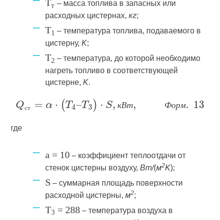
T
– масса топлива в запасных или
т
расходных цистернах,
кг
;
T
– температура топлива, подаваемого в
1
цистерну,
K
;
T
– температура, до которой необходимо
2
нагреть топливо в соответствующей
цистерне,
K
.
к
В
т
Ф
о
р
м
с
т
где
a = 10
– коэффициент теплоотдачи от
2
стенок цистерны воздуху,
Вт/
(
м
K
);
S
– суммарная площадь поверхности
2
расходной цистерны,
м
;
T
= 288
– температура воздуха в
3