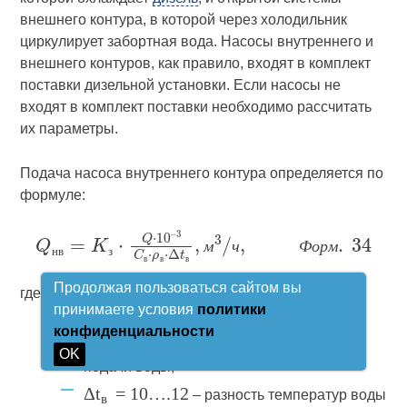
внешнего контура, в которой через холодильник
циркулирует забортная вода. Насосы внутреннего и
внешнего контуров, как правило, входят в комплект
поставки дизельной установки. Если насосы не
входят в комплект поставки необходимо рассчитать
их параметры.
Подача насоса внутреннего контура определяется по
формуле:
м
ч
Ф
о
р
м
н
в
з
в
в
в
Продолжая пользоваться сайтом вы
где:
принимаете условия
политики
конфиденциальности
K
= 1.2….1.3
– коэффициент запаса
з
OK
подачи воды;
Δt
= 10….12
– разность температур воды
в