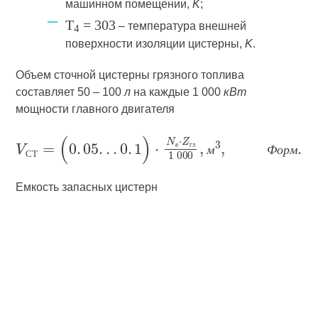
машинном помещении,
K
;
T
= 303
– температура внешней
4
поверхности изоляции цистерны,
K
.
Объем сточной цистерны грязного топлива
составляет 50 – 100
л
на каждые 1 000
кВт
мощности главного двигателя
в
г
л
м
Ф
о
р
м
С
Т
Емкость запасных цистерн