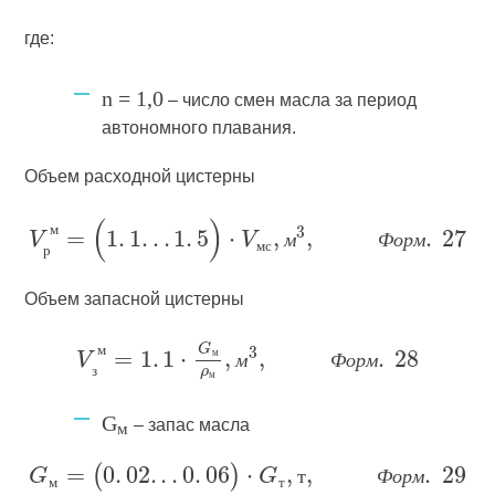
где:
n = 1,0
– число смен масла за период
автономного плавания.
Объем расходной цистерны
м
м
Ф
о
р
м
м
с
р
Объем запасной цистерны
м
м
м
Ф
о
р
м
з
м
G
– запас масла
м
т
Ф
о
р
м
м
т