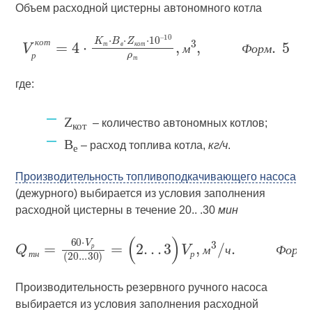
Объем расходной цистерны автономного котла
к
о
т
т
в
к
о
т
м
Ф
о
р
м
р
т
где:
Z
– количество автономных котлов;
кот
B
– расход топлива котла,
кг/ч
.
е
Производительность топливоподкачивающего насоса
(дежурного) выбирается из условия заполнения
расходной цистерны в течение 20.. .30
мин
р
м
ч
Ф
о
р
м
т
н
р
Производительность резервного ручного насоса
выбирается из условия заполнения расходной