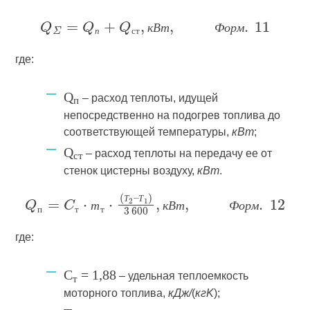
к
В
т
Ф
о
р
м
п
с
т
где:
Q
– расход теплоты, идущей
п
непосредственно на подогрев топлива до
соответствующей температуры,
кВт
;
Q
– расход теплоты на передачу ее от
ст
стенок цистерны воздуху,
кВт
.
Т
Т
т
к
В
т
Ф
о
р
м
п
т
т
где:
C
= 1,88
– удельная теплоемкость
т
моторного топлива,
кДж/
(
кгK
);