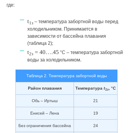
где:
t
– температура забортной воды перед
1з
холодильником. Принимается в
зависимости от бассейна плавания
(таблица 2);
t
= 40….45
°С – температура забортной
2з
воды за холодильником.
Таблица 2. Температура забортной воды
Район плавания
Температура
t
, °С
1з
Обь – Иртыш
21
Енисей – Лена
19
Без ограничения бассейна
24