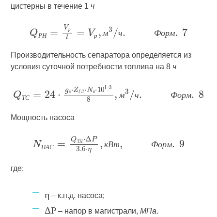
цистерны в течение 1
ч
р
м
ч
Ф
о
р
м
Р
Н
р
Производительность сепаратора определяется из
условия суточной потребности топлива на 8
ч
в
Г
Л
в
м
ч
Ф
о
р
м
Т
С
Мощность насоса
Т
Н
к
В
т
Ф
о
р
м
Н
А
С
где:
η
– к.п.д. насоса;
ΔP
– напор в магистрали,
МПа
.