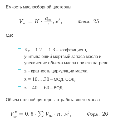
Емкость маслосборной цистерны
м
о
м
Ф
о
р
м
м
с
где:
K
= 1.2….1.3
– коэффициент,
с
учитывающий мертвый запаса масла и
увеличение объема масла при его нагреве;
z
– кратность циркуляции масла;
z = 10….30
– МОД, СОД;
z = 40….60
– ВОД.
Объем сточной цистерны отработавшего масла
м
м
Ф
о
р
м
м
с
с
т