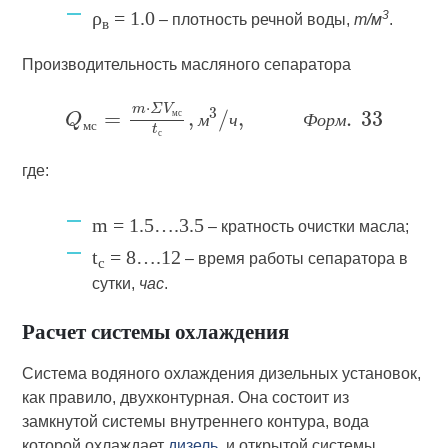
ρ
= 1.0
3
– плотность речной воды,
т/м
.
в
Производительность масляного сепаратора
м
с
м
ч
Ф
о
р
м
м
с
с
где:
m = 1.5….3.5
– кратность очистки масла;
t
= 8….12
– время работы сепаратора в
с
сутки,
час
.
Расчет системы охлаждения
Система водяного охлаждения дизельных установок,
как правило, двухконтурная. Она состоит из
замкнутой системы внутреннего контура, вода
которой охлаждает
дизель
, и открытой системы