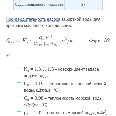
Суда смешанного плавания
27
Производительность насоса
забортной воды для
прокачки масляного холодильника
м
м
ч
Ф
о
р
м
н
з
з
в
в
з
з
где:
K
= 1.3….1.5
– коэффициент запаса
з
подачи воды;
C
= 4.19
– теплоемкость пресной речной
в
воды,
кДж/
(
кг
· °С);
C
= 3.98
– теплоемкость морской воды,
в
кДж/
(
кг
· °С);
ρ
= 1.02
3
– плотность морской воды,
т/м
;
в