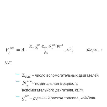
в
с
п
в
с
п
т
в
с
п
в
с
п
в
в
м
Ф
о
р
м
р
т
где:
Z
– число вспомогательных двигателей;
всп
– номинальная мощность
в
с
п
в
вспомогательного двигателя,
кВт
;
– удельный расход топлива,
кг/кВтч
.
в
с
п
в