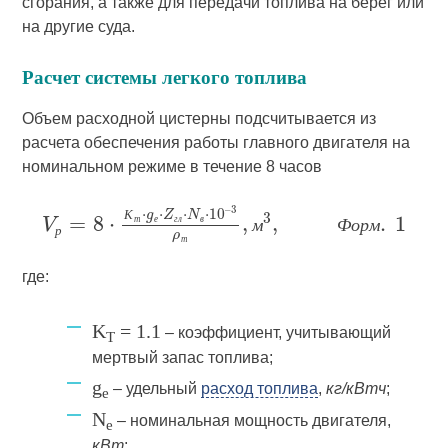
сгорания, а также для передачи топлива на берег или
на другие суда.
Расчет системы легкого топлива
Объем расходной цистерны подсчитывается из
расчета обеспечения работы главного двигателя на
номинальном режиме в течение 8 часов
К
т
е
г
л
в
м
Ф
о
р
м
р
т
где:
K
= 1.1
– коэффициент, учитывающий
Т
мертвый запас топлива;
g
– удельный
расход топлива
,
кг/кВтч
;
е
N
– номинальная мощность двигателя,
е
кВт
;