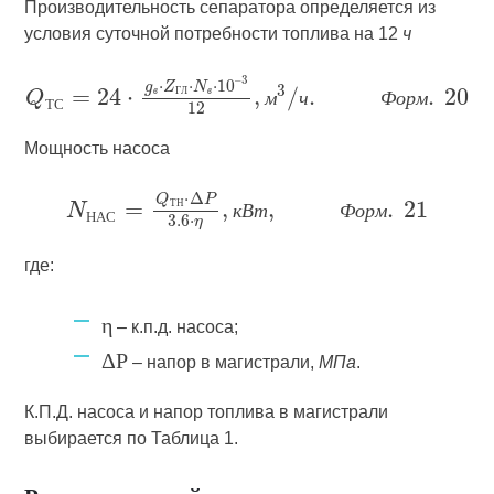
Производительность сепаратора определяется из
условия суточной потребности топлива на 12
ч
в
Г
Л
в
м
ч
Ф
о
р
м
Т
С
Мощность насоса
Т
Н
к
В
т
Ф
о
р
м
Н
А
С
где:
η
– к.п.д. насоса;
ΔP
– напор в магистрали,
МПа
.
К.П.Д. насоса и напор топлива в магистрали
выбирается по Таблица 1.