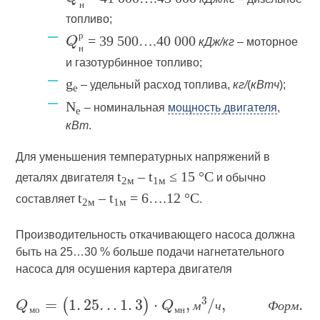
н
топливо;
= 39 500….40 000
кДж/кг
– моторное
р
н
и газотурбинное топливо;
g
– удельный расход топлива,
кг/
(
кВтч
);
е
N
– номинальная
мощность двигателя
,
е
кВт
.
Для уменьшения температурных напряжений в
t
– t
≤ 15 °С
деталях двигателя
и обычно
2м
1м
t
– t
= 6….12 °С
составляет
.
2м
1м
Производительность откачивающего насоса должна
быть на 25…30 % больше подачи нагнетательного
насоса для осушения картера двигателя
м
ч
Ф
о
р
м
м
о
м
н