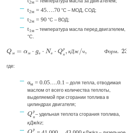
t
– температура масла за двигателем;
2м
t
= 45….70
°С – МОД, СОД;
2м
t
= 90
°С – ВОД;
2м
t
– температура масла перед двигателем,
1м
°С.
р
к
Д
ж
ч
Ф
о
р
м
м
м
в
в
н
где:
α
= 0.05….0.1
– доля тепла, отводимая
м
маслом от всего количества теплоты,
выделяемой при сгорании топлива в
цилиндрах двигателя;
– удельная теплота сгорания топлива,
р
н
кДж/кг
;
= 41 000….43 000
кДж/кг
– дизельное
р