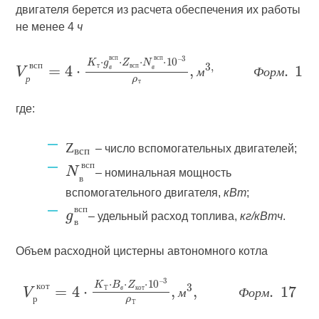
двигателя берется из расчета обеспечения их работы
не менее 4
ч
в
с
п
в
с
п
т
в
с
п
в
с
п
в
в
м
Ф
о
р
м
р
т
где:
Z
– число вспомогательных двигателей;
всп
– номинальная мощность
в
с
п
в
вспомогательного двигателя,
кВт
;
– удельный расход топлива,
кг/кВтч
.
в
с
п
в
Объем расходной цистерны автономного котла
к
о
т
Т
в
к
о
т
м
Ф
о
р
м
р
Т