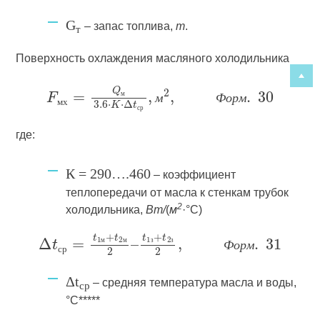
G
– запас топлива,
т
.
т
Поверхность охлаждения масляного холодильника
м
м
Ф
о
р
м
м
х
с
р
где:
К = 290….460
– коэффициент
теплопередачи от масла к стенкам трубок
2
холодильника,
Вт/
(
м
·°С)
м
м
з
з
Ф
о
р
м
с
р
Δt
– средняя температура масла и воды,
ср
°С*****