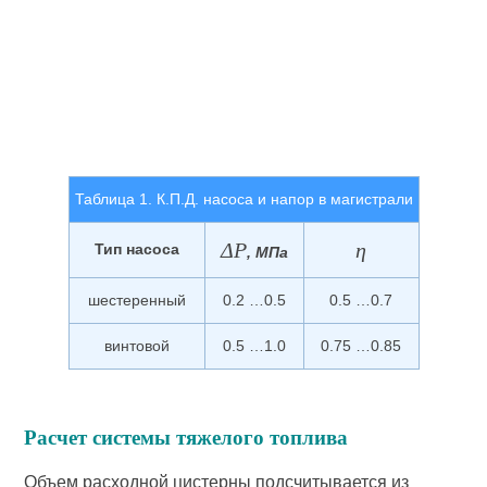
Таблица 1. К.П.Д. насоса и напор в магистрали
ΔP
η
Тип насоса
,
МПа
шестеренный
0.2 …0.5
0.5 …0.7
винтовой
0.5 …1.0
0.75 …0.85
Расчет системы тяжелого топлива
Объем расходной цистерны подсчитывается из