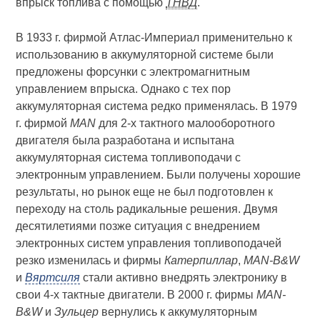
впрыск топлива с помощью
ТНВД
.
В 1933 г. фирмой Атлас-Империал применительно к
использованию в аккумуляторной системе были
предложены форсунки с электромагнитным
управлением впрыска. Однако с тех пор
аккумуляторная система редко применялась. В 1979
г. фирмой
МАN
для 2-х тактного малооборотного
двигателя была разработана и испытана
аккумуляторная система топливоподачи с
электронным управлением. Были получены хорошие
результаты, но рынок еще не был подготовлен к
переходу на столь радикальные решения. Двумя
десятилетиями позже ситуация с внедрением
электронных систем управления топливоподачей
резко изменилась и фирмы
Катерпиллар
,
MAN-B&W
и
Вяртсиля
стали активно внедрять электронику в
свои 4-х тактные двигатели. В 2000 г. фирмы
MAN-
B&W
и
Зульцер
вернулись к аккумуляторным