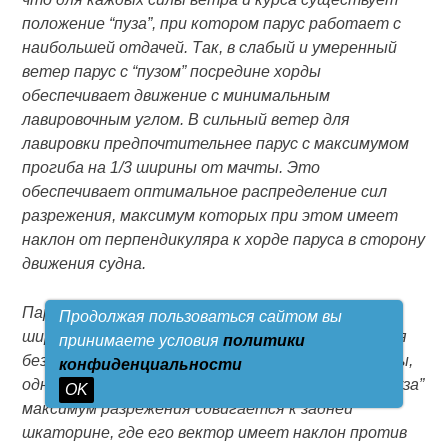
положение “пуза”, при котором парус работает с
наибольшей отдачей. Так, в слабый и умеренный
ветер парус с “пузом” посредине хорды
обеспечивает движение с минимальным
лавировочным углом. В сильный ветер для
лавировки предпочтительнее парус с максимумом
прогиба на 1/3 ширины от мачты. Это
обеспечивает оптимальное распределение сил
разрежения, максимум которых при этом имеет
наклон от перпендикуляра к хорде паруса в сторону
движения судна.
Парус со сдвинутым к задней шкаторине на 2/3
Продолжая пользоваться сайтом вы
ширины “пузом” имеет благоприятную форму для
принимаете условия
политики
безотрывного обтекания подветренной стороны,
конфиденциальности
однако на лавировке при таком расположении “пуза”
OK
максимум разрежения сдвигается к задней
шкаторине, где его вектор имеет наклон против