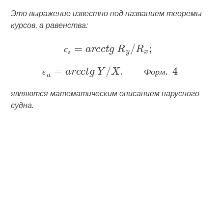
Это выражение известно под названием теоремы
курсов, а равенства:
є
г
є
Ф
о
р
м
являются математическим описанием парусного
судна.