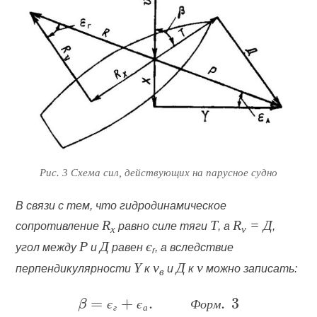
Рис. 3 Схема сил, действующих на парусное судно
В связи с тем, что гидродинамическое
R
T
R
=
Д
сопротивление
равно силе тяги
, а
,
x
v
P
Д
є‎
угол между
и
равен
, а вследствие
r
Y
v
Д
v
перпендикулярности
к
и
к
можно записать:
в
є
є
Ф
о
р
м
г
а