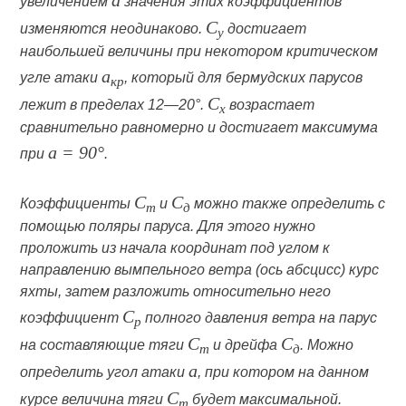
a
увеличением
значения этих коэффициентов
C
изменяются неодинаково.
достигает
y
наибольшей величины при некотором критическом
a
угле атаки
, который для бермудских парусов
кр
C
лежит в пределах 12—20°.
возрастает
x
сравнительно равномерно и достигает максимума
a = 90°
при
.
C
C
Коэффициенты
и
можно также определить с
т
д
помощью поляры паруса. Для этого нужно
проложить из начала координат под углом к
направлению вымпельного ветра (ось абсцисс) курс
яхты, затем разложить относительно него
C
коэффициент
полного давления ветра на парус
р
C
C
на составляющие тяги
и дрейфа
. Можно
т
д
a
определить угол атаки
, при котором на данном
C
курсе величина тяги
будет максимальной.
т