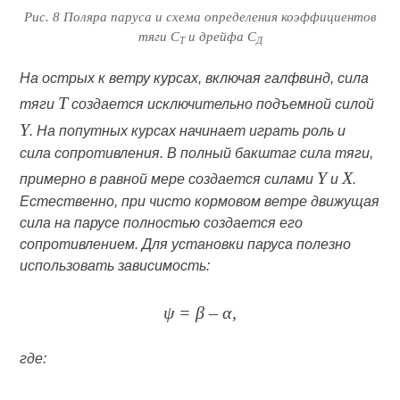
Рис. 8 Поляра паруса и схема определения коэффициентов
тяги С
и дрейфа С
Т
Д
На острых к ветру курсах, включая галфвинд, сила
T
тяги
создается исключительно подъемной силой
Y
. На попутных курсах начинает играть роль и
сила сопротивления. В полный бакштаг сила тяги,
Y
X
примерно в равной мере создается силами
и
.
Естественно, при чисто кормовом ветре движущая
сила на парусе полностью создается его
сопротивлением. Для установки паруса полезно
использовать зависимость:
ψ = β – α,
где: