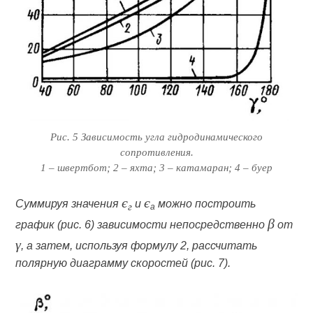
Рис. 5 Зависимость угла гидродинамического
сопротивления.
1 – швертбот; 2 – яхта; 3 – катамаран; 4 – буер
є‎
є‎
Суммируя значения
и
можно построить
г
a
β
график (рис. 6) зависимости непосредственно
от
γ
, а затем, используя формулу 2, рассчитать
полярную диаграмму скоростей (рис. 7).