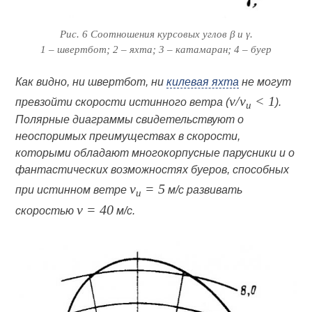
Рис. 6 Соотношения курсовых углов β и γ.
1 – швертбот; 2 – яхта; 3 – катамаран; 4 – буер
Как видно, ни швертбот, ни
килевая яхта
не могут
v/v
< 1
превзойти скорости истинного ветра (
).
и
Полярные диаграммы свидетельствуют о
неоспоримых преимуществах в скорости,
которыми обладают многокорпусные парусники и о
фантастических возможностях буеров, способных
v
= 5
при истинном ветре
м/с
развивать
и
v = 40
скоростью
м/с
.