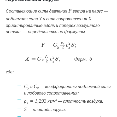
P
Составляющие силы давления
ветра на парус —
Y
X
подъемная сила
и сила сопротивления
,
ориентированные вдоль и поперек воздушного
потока, — определяются по формулам:
в
в
в
Ф
о
р
м
в
где:
C
C
и
— коэффициенты подъемной силы
y
x
и лобового сопротивления;
ρ
= 1,293
кг/м³
— плотность воздуха;
в
S
— площадь паруса;