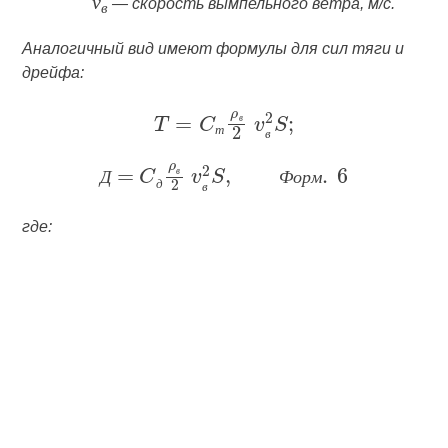
v
— скорость вымпельного ветра,
м/с
.
в
Аналогичный вид имеют формулы для сил тяги и
дрейфа:
в
т
в
в
Д
Ф
о
р
м
д
в
где: