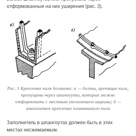
отформованные на них уширения (рис. 3).
Рис. 3 Крепление киля болтами: а — болты, крепящие киль,
пропущены че­рез шпангоуты, которые можно
отформовать с местным увеличением ширины; б —
аналогичное крепление плавникового киля
Заполнитель в шпангоутах должен быть в этих
местах несжимаемым.