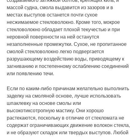
создаваемого затяжкой болтов, крепящих киль, и
массой судна, смола выдавится из зазоров и в
местах выступов останется почти сухое
несжимаемое стекловолокно. Кроме того, мокрое
стекловолокно обладает плохой текучестью и при
неровной поверхности на ней останутся
незаполненные промежутки. Сухое, не пропитанное
смолой стекловолокно легко подвергается
разрушающему воздействию воды, приводящему к
загниванию и постепенному ослаблению соединений
или появлению течи.
Если по каким-либо причинам желательно выполнить
заделку на смоляной основе, лучше использовать
шпаклевку на основе смолы или
высокотиксотропную мастику. Они хорошо
растекаются, поскольку в отличие от стекломата не
содержат ограничивающих движение волокон стекла,
и не образуют складок или твердых выступов. Любой