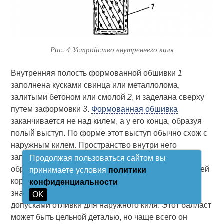
Рис. 4 Устройство внутреннего киля
Внутренняя полость формованной обшивки
1
заполнена кусками свинца или металлолома,
залитыми бетоном или смолой
2
, и заделана сверху
путем заформовки
3
.
Формованная обшивка
заканчивается не над килем, а у его конца, образуя
полый выступ. По форме этот выступ обычно схож с
наружным килем. Пространство внутри него
заполняется балластом. Таким образом, киль
Продолжая пользоваться сайтом вы
образует единое целое с формованной конструкцией
принимаете условия
политики
корпуса. Балласт, которым заполняется киль, стоит
конфиденциальности
значительно дешевле изготовляемой с жесткими
OK
допусками отливки для наружного киля. Этот балласт
может быть цельной деталью, но чаще всего он