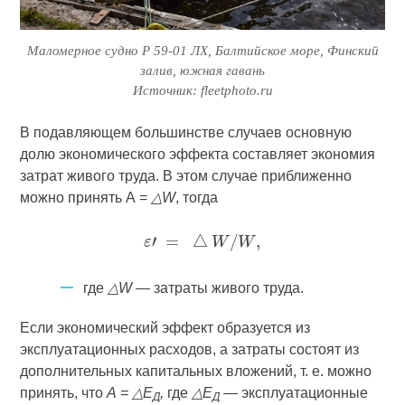
Маломерное судно Р 59-01 ЛХ, Балтийское море, Финский
залив, южная гавань
Источник: fleetphoto.ru
В подавляющем большинстве случаев основную
долю экономического эффекта составляет экономия
затрат живого труда. В этом случае приближенно
можно принять А =
△W
, тогда
где
△W
— затраты живого труда.
Если экономический эффект образуется из
эксплуатационных расходов, а затраты состоят из
дополнительных капитальных вложений, т. е. можно
принять, что
А = △Е
,
где
△Е
— эксплуатаци­онные
Д
Д