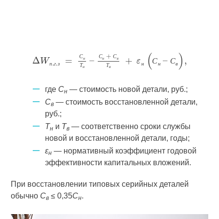
С
С
С
н
н
в
С
С
п
г
з
н
н
в
Т
Т
н
в
где
С
— стоимость новой детали, руб.;
н
С
— стоимость восстановленной детали,
в
руб.;
Т
и
Т
— соответственно сроки службы
н
в
новой и восстановленной детали, годы;
ε
— нормативный коэффициент годовой
н
эффективности капитальных вложений.
При восстановлении типовых серийных деталей
обычно
С
≤ 0,35
С
.
в
н