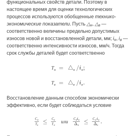
функциональных свойств детали. Поэтому в
настоящее время для оценки технологических
процессов используются обобщенные
технико-
экономические показатели
. Пусть
△
,
△
—
н
в
соответственно величины предельно допустимых
износов новой и восстановленной детали, мм;
i
,
i
—
н
в
соответственно интенсивности износов, мм/ч. Тогда
срок службы деталей будет соответственно
Т
н
н
н
Т
в
в
в
Восстановление данным способом экономически
эффективно, если будет соблюдаться условие
С
С
С
С
в
н
в
в
н
н
и
л
и
Т
Т
в
н
в
н