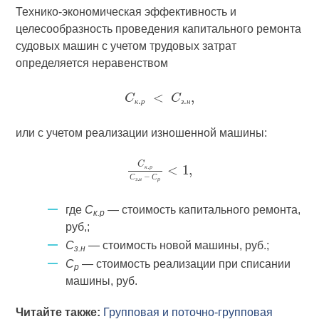
Технико-экономическая эффективность и
целесообразность проведения капитального ремонта
судовых машин с учетом трудовых затрат
определяется неравенством
к
р
з
н
или с учетом реализации изношенной машины:
к
р
С
С
з
н
р
где
C
— стоимость капитального ремонта,
к.р
руб,;
C
— стоимость новой машины, руб.;
з.н
С
— стоимость реализации при списании
р
машины, руб.
Читайте также:
Групповая и поточно-групповая