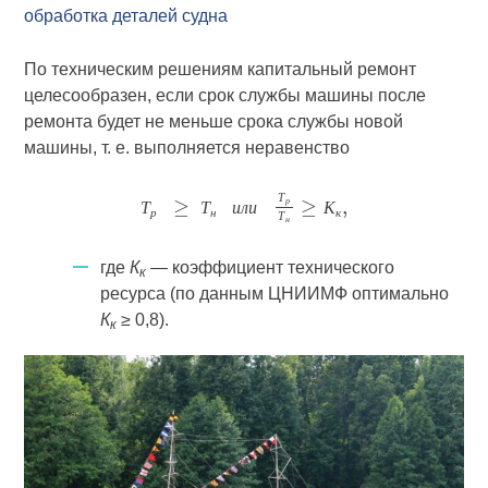
обработка деталей судна
По техническим решениям капитальный ремонт
целесообразен, если срок службы машины после
ремонта будет не меньше срока службы новой
машины, т. е. выполняется неравенство
Т
р
Т
Т
и
л
и
К
р
н
к
Т
н
где
К
— коэффициент технического
к
ресурса (по данным ЦНИИМФ оптимально
К
≥ 0,8).
к