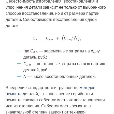
Себестоимость изготовления, восстановления и
упрочнения детали зависит не только от выбранного
способа восстановления, но и от размера партии
деталей. Себестоимость восстановления одной
детали
С
С
С
в
п
о
п
п
где
С
— переменные затраты на одну
п.о
деталь, руб.;
С
— постоянные затраты на всю партию
п.п
деталей, руб.;
N
— число восстановленных деталей.
Внедрение стандартного и группового
методов
ремонта
деталей, т. е. повышение серийности
ремонта снижает себестоимость их восстановления
или изготовления. Себестоимость ремонта в
значительной степени зависит от технико-