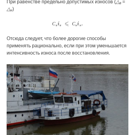
При равенстве предельно допустимых износов (
△
=
в
△
)
н
С
С
в
в
н
н
Отсюда следует, что более дорогие способы
применять рационально, если при этом уменьшается
интенсивность износа после восстановления.