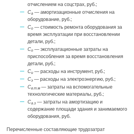
отчислением на соцстрах, руб.;
С
— амортизационные отчисления на
а
оборудование, руб.;
С
— стоимость ремонта оборудования за
о
время эксплуатации при восстановлении
детали, руб.;
С
— эксплуатационные затраты на
п
приспособления за время восстановления
детали, руб.;
С
— расходы на инструмент, руб.;
и
С
— расходы на электроэнергию, руб.;
э
С
— затраты на вспомогательные
в.т.м
технологические материалы, руб.;
С
— затраты на амортизацию и
а.з
содержание площади здания и занимаемого
оборудования, руб.
Перечисленные составляющие трудозатрат