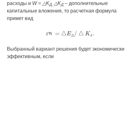
расходы и
W = △K
△K
– дополнительные
Д,
Д
капитальные вложения, то расчетная формула
примет вид
Д
д
Выбранный вариант решения будет экономически
эффективным, если