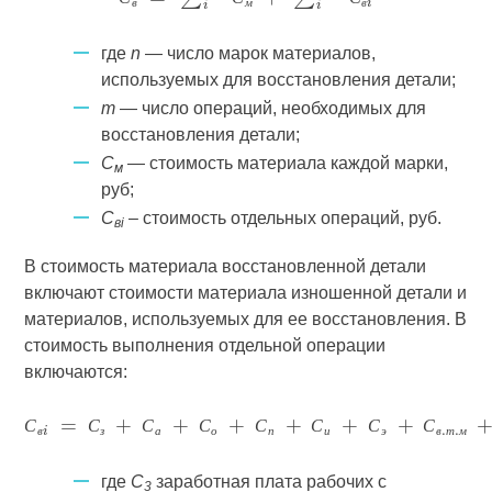
С
С
С
в
м
в
где
n
— число марок материалов,
используемых для восстановления детали;
m
— число операций, необходимых для
восстановления детали;
С
— стоимость материала каждой марки,
м
руб;
C
– стоимость отдельных операций, руб.
вi
В стоимость материала восстановленной детали
включают стоимости материала изношенной детали и
материалов, используемых для ее восстановления. В
стоимость выполнения отдельной операции
включаются:
С
С
С
С
С
С
С
С
в
з
а
о
п
и
э
в
т
м
где
С
заработная плата рабочих с
3