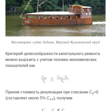
Маломерное судно Зодиак, Верхний Кузьминский пруд
Критерий целесообразности капитального ремонта
можно выразить с учетом технико-экономических
показателей как
С
С
С
к
р
з
н
р
Т
Т
р
н
Приняв стоимость реализации при списании
С
=0
р
(составляет около 5%
С
), получим
з.н