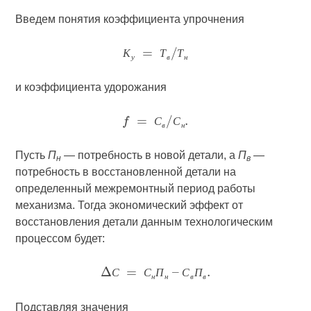
Введем понятия коэффициента упрочнения
К
Т
Т
у
в
н
и коэффициента удорожания
С
С
в
н
Пусть
П
— потребность в новой детали, а
П
—
н
в
потребность в восстановленной детали на
определенный межремонтный период работы
механизма. Тогда экономический эффект от
восстановления детали данным технологическим
процессом будет:
С
С
П
С
П
н
н
в
в
Подставляя значения