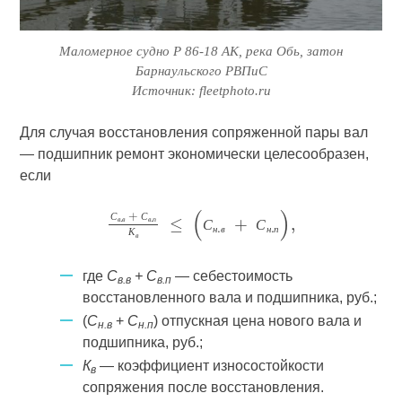
Маломерное судно Р 86-18 АК, река Обь, затон
Барнаульского РВПиС
Источник: fleetphoto.ru
Для случая восстановления сопряженной пары вал
— подшипник ремонт экономически целесообразен,
если
С
С
в
в
в
п
С
С
н
в
н
п
К
в
где
С
+ С
— себестоимость
в.в
в.п
восстановленного вала и подшипника, руб.;
(
С
+
С
) отпускная цена нового вала и
н.в
н.п
подшипника, руб.;
К
— коэффициент износостойкости
в
сопряжения после восстановления.