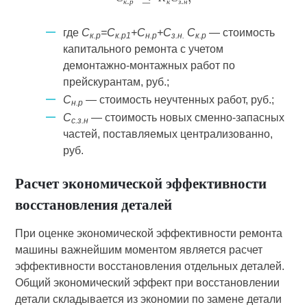
С
К
С
к
р
к
з
н
где
C
=С
+С
+С
C
— стоимость
к.р
к.р1
н.р
з.н.
к.р
капитального ремонта с учетом
демонтажно-монтажных работ по
прейскурантам, руб.;
С
— стоимость неучтенных работ, руб.;
н.р
С
— стоимость новых сменно-запасных
с.з.н
частей, поставляемых централизованно,
руб.
Расчет экономической эффективности
восстановления деталей
При оценке экономической эффективности ремонта
машины важнейшим моментом является расчет
эффективности восстановления отдельных деталей.
Общий экономический эффект при восстановлении
детали складывается из экономии по замене детали