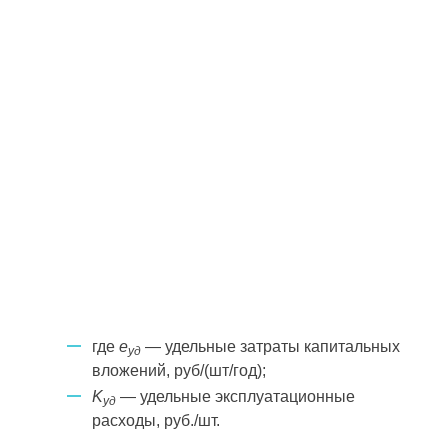
где
e
— удельные затраты капитальных
уд
вложений, руб/(шт/год);
K
— удельные эксплуатационные
уд
расходы, руб./шт.