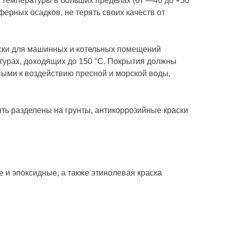
е температуры в больших пределах (от —40 до +50
ферных осадков, не терять своих качеств от
аски для машинных и котельных помещений
атурах, доходящих до 150 °С. Покрытия должны
ыми к воздействию пресной и морской воды,
ть разделены на грунты, антикоррозийные краски
и эпоксидные, а также этинолевая краска