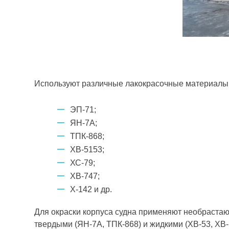
Используют различные лакокрасочные материалы 
ЭП-71;
ЯН-7А;
ТПК-868;
ХВ-5153;
ХС-79;
ХВ-747;
Х-142 и др.
Для окраски корпуса судна применяют необраста
твердыми (ЯН-7А, ТПК-868) и жидкими (ХВ-53, ХВ-5