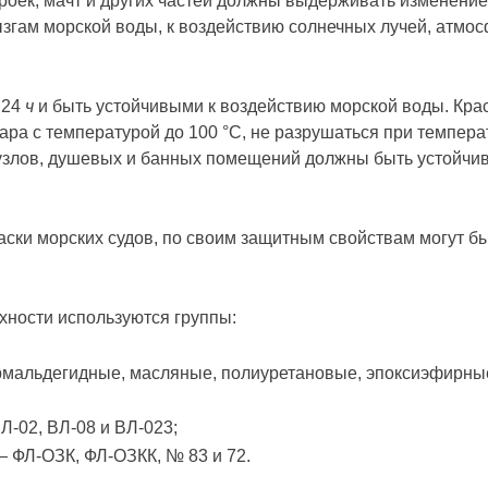
троек, мачт и других частей должны выдерживать изменени
ызгам морской воды, к воздействию солнечных лучей, атмос
 24
ч
и быть устойчивыми к воздействию морской воды. Кр
ара с температурой до 100 °С, не разрушаться при темпер
узлов, душевых и банных помещений должны быть устойчив
ки морских судов, по своим защитным свойствам могут бы
хности используются группы:
альдегидные, масляные, полиуретановые, эпоксиэфирные 
-02, ВЛ-08 и ВЛ-023;
ФЛ-ОЗК, ФЛ-ОЗКК, № 83 и 72.