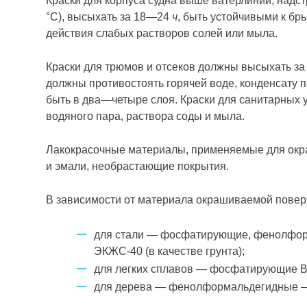
Краски для корпуса судна выше ватерлинии, надс
°С), высыхать за 18—24
ч
, быть устойчивыми к бр
действия слабых растворов солей или мыла.
Краски для трюмов и отсеков должны высыхать за
должны противостоять горячей воде, конденсату п
быть в два—четыре слоя. Краски для санитарных 
водяного пара, раствора соды и мыла.
Лакокрасочные материалы, применяемые для окрас
и эмали, необрастающие покрытия.
В зависимости от материала окрашиваемой повер
для стали — фосфатирующие, фенолформ
ЭКЖС-40 (в качестве грунта);
для легких сплавов — фосфатирующие ВЛ
для дерева — фенолформальдегидные — 