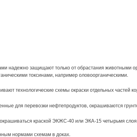
ами надежно защищают только от обрастания животными ор
ганическими токсинами, например оловоорганическими.
вают технологические схемы окраски отдельных частей ко
енные для перевозки нефтепродуктов, окрашиваются грунто
т окрашиваться краской ЭКЖС-40 или ЭКА-15 четырьмя слоя
нным нормами схемам в доках.