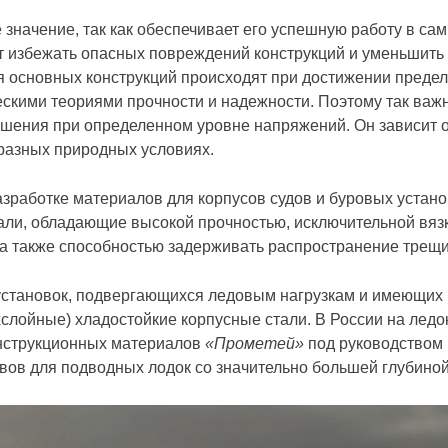
значение, так как обеспечивает его успешную работу в са
избежать опасных повреждений конструкций и уменьшить в
 основных конструкций происходят при достижении предельн
ескими теориями прочности и надежности. Поэтому так важ
ушения при определенном уровне напряжений. Он зависит о
в разных природных условиях.
зработке материалов для корпусов судов и буровых устано
али, обладающие высокой прочностью, исключительной вяз
 а также способностью задерживать распространение трещи
 установок, подвергающихся ледовым нагрузкам и имеющих
слойные) хладостойкие корпусные стали. В России на лед
онструкционных материалов
«Прометей»
под руководством и
вов для подводных лодок со значительно большей глубино