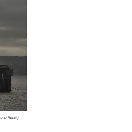
хслойных)