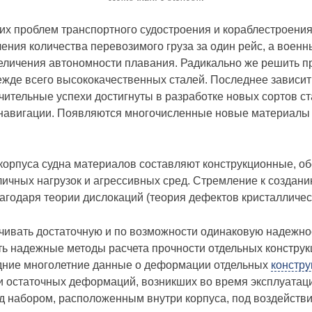
х проблем транспортного судостроения и кораблестроени
чения количества перевозимого груза за один рейс, а воен
величения автономности плавания. Радикально же решить 
жде всего высококачественных сталей. Последнее зависит
ительные успехи достигнуты в разработке новых сортов ст
й навигации. Появляются многочисленные новые материалы
орпуса судна материалов составляют конструкционные, 
личных нагрузок и агрессивных сред. Стремление к создан
агодаря теории дислокаций (теория дефектов кристаллическ
чивать достаточную и по возможности одинаковую надежнос
ть надежные методы расчета прочности отдельных конструкц
редние многолетние данные о деформации отдельных
констру
и остаточных деформаций, возникших во время эксплуатаци
д набором, расположенным внутри корпуса, под воздействи