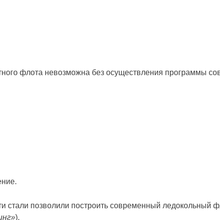
тного флота невозможна без осуществления программы со
ение.
Эти стали позволили построить современный ледокольный ф
инг»
).