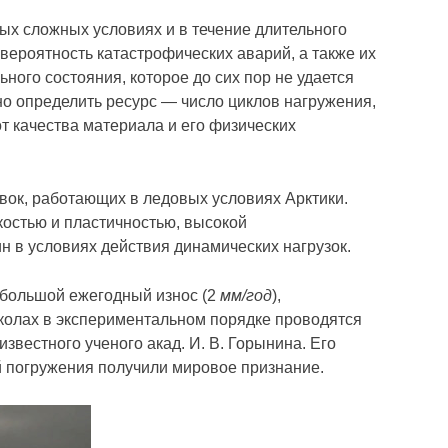
мых сложных условиях и в течение длительного
ероятность катастрофических аварий, а также их
ого состояния, которое до сих пор не удается
но определить ресурс — число циклов нагружения,
т качества материала и его физических
вок, работающих в ледовых условиях Арктики.
костью и пластичностью, высокой
н в условиях действия динамических нагрузок.
 большой ежегодный износ (2
мм/год
),
околах в экспериментальном порядке проводятся
звестного ученого акад. И. В. Горынина. Его
й погружения получили мировое признание.