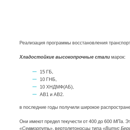
Реализация программы восстановления транспор
Хладостойкие высокопрочные стали
марок:
15 ГБ,
10 ГНБ,
10 ХНДМФ(АБ),
АВ1 и АВ2.
в последние годы получили широкое распростран
Они имеют предел текучести от 400 до 600
МПа
. 
«Севморпуть»
, вертолетоносцы типа
«Витус Бер