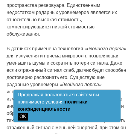
пространства резервуара. Единственным
недостатком радарных уровнемеров является их
относительно высокая стоимость,
компенсирующаяся низкой стоимостью
обслуживания.
В датчиках применена технология «
двойного порта
»
для излучения и приема микроволн, позволяющая
уменьшить шумы и сократить потери сигнала. Даже
если отраженный сигнал слаб, датчик будет способен
достоверно распознать его. Существующие
радарные уровнемеры «
двойного порта
»
используют только один порт для генерации
Продолжая пользоваться сайтом вы
измерительного сигнала и приема отраженного, что
принимаете условия
политики
вносит значительные трудности при отслеживании и
конфиденциальности
обработке отраженных сигналов. Уровнемер с
OK
технологией «
двойного порта
» способен принимать
отраженный сигнал с меньшей энергией, при этом он