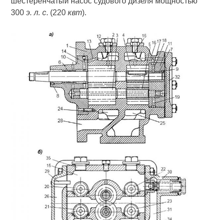
шестеренчатый насос судового дизеля мощностью
300
э. л. с
. (220
квт
).