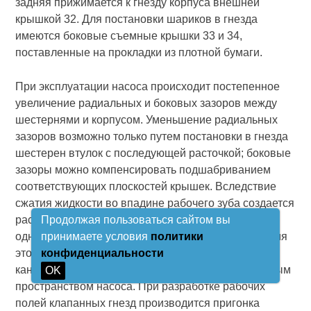
задняя прижимается к гнезду корпуса внешней
крышкой 32. Для постановки шариков в гнезда
имеются боковые съемные крышки 33 и 34,
поставленные на прокладки из плотной бумаги.
При эксплуатации насоса происходит постепенное
увеличение радиальных и боковых зазоров между
шестернями и корпусом. Уменьшение радиальных
зазоров возможно только путем постановки в гнезда
шестерен втулок с последующей расточкой; боковые
зазоры можно компенсировать подшабриванием
соответствующих плоскостей крышек. Вследствие
сжатия жидкости во впадине рабочего зуба создается
распирающее усилие, которое вызывает
Продолжая пользоваться сайтом вы
односторонний износ подшипников. Для устранения
принимаете условия
политики
этого явления в крышках 10 и 11 выфрезерованы
конфиденциальности
канавки, соединяющие зону сжатия с межклапанным
OK
пространством насоса. При разработке рабочих
полей клапанных гнезд производится пригонка