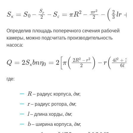
р
к
с
Определив площадь поперечного сечения рабочей
камеры, можно подсчитать производительность
насоса:
к
где:
– радиус корпуса,
дм
;
R
– радиус ротора,
дм
;
r
– длина хорды,
дм
;
l
– ширина корпуса,
дм
;
b