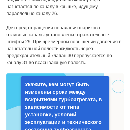
нагнетается по каналу в крышке, идущему
параллельно каналу 26.
Для предотвращения попадания шариков в
отливные каналы установлены отражательные
штифты 29. При чрезмерном повышении давления в
нагнетательной полости жидкость через
предохранительный клапан 30 перепускается по
каналу 31 во всасывающую полость.
Укажите, кем могут быть
изменены сроки между
вскрытиями турбоагрегата, в
зависимости от типа
установки, условий
эксплуатации и технического
состояния турбоагрегата.