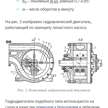
– объемный
КПД
, равный 0,7-0,85;
η
0
– число оборотов в минуту.
n
На рис. 2 изображен гидравлический двигатель,
работающий по принципу лопастного насоса.
Рис. 2 Лопастный гидравлический двигатель
Гидродвигатели подобного типа используются на
судах в качестве
приводов к брашпилям
и лебедкам.