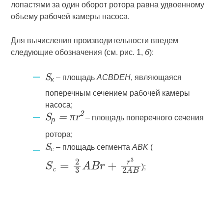
лопастями за один оборот ротора равна удвоенному
объему рабочей камеры насоса.
Для вычисления производительности введем
следующие обозначения (см. рис. 1,
б
):
– площадь
ACBDEH
, являющаяся
S
к
поперечным сечением рабочей камеры
насоса;
– площадь поперечного сечения
2
S
= πr
р
ротора;
– площадь сегмента
ABK
(
S
с
);
с