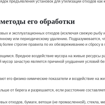
рядок предъявления установок для утилизации отходов как
 методы его обработки
ых и эксплуатационных отходов (исключая свежую рыбу и 
янному или периодическому удалению. Подразумевается, ч
д более строгие правила по их обезвреживанию и сбросу в 
щимся. Вредное воздействие мусора на живые ресурсы ра
й мусор зачастую является причиной ухудшения условий бе
ют его физи­ко-химические показатели и воздействие на ж
ьше от берега и разрешается, если расстояние составляет
вых отходов, бумаги, ветоши (не промасленной), стекла, ме