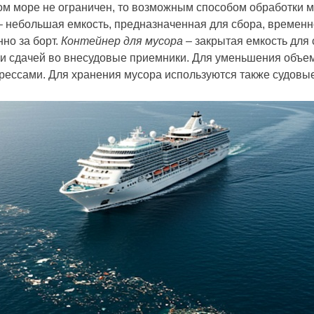
ом море не ограничен, то возможным способом обработки м
 небольшая емкость, предназначенная для сбора, временн
но за борт.
Контейнер для мусо­ра
– закрытая емкость для 
 сдачей во внесудовые приемники. Для уменьшения объема
рессами. Для хранения мусора используются также судовые