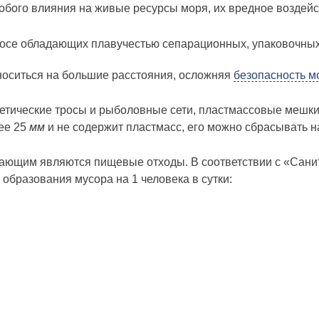
обого влияния на живые ресурсы моря, их вредное воздей
росе обладающих плавучестью сепарационных, упаковочны
носиться на большие расстояния, осложняя
безопасность 
тетические тросы и рыболовные сети, пластмассовые мешки
лее 25
мм
и не содер­жит пластмасс, его можно сбрасывать 
дающим явля­ются пищевые отходы. В соответствии с «Са
образования мусора на 1 человека в сутки: