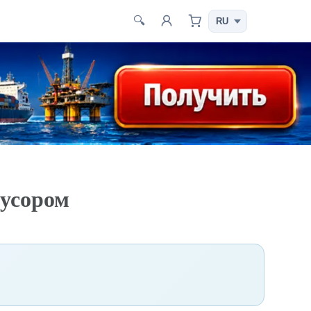
🔍
мусором