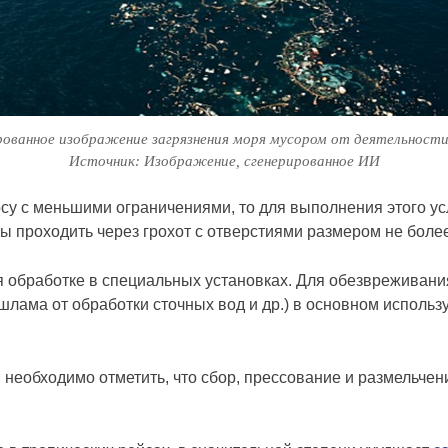
ованное изображение загрязнения моря мусором от деятельности
Источник: Изображение, сгенерированное ИИ
осу с меньшими ограничениями, то для выполнения этого ус
ы проходить через грохот с отверстиями размером не боле
 обработке в специальных установках. Для обезвреживания 
шлама от обработки сточных вод и др.) в основном исполь
необходимо отметить, что сбор, прессование и размельчен