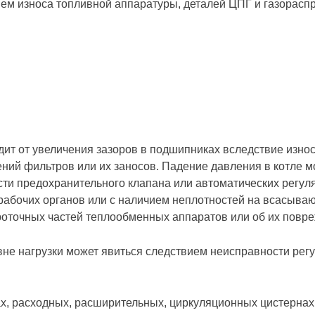
м износа топливной аппаратуры, деталей ЦПГ и газораспре
ит от увеличения зазоров в подшипниках вследствие изно
ний фильтров или их заносов. Падение давления в котле 
и предохранительного клапана или автоматических регулят
рабочих органов или с наличием неплотностей на всасыва
проточных частей теплообменных аппаратов или об их повр
не нагрузки может явиться следствием неисправности регу
ах, расходных, расширительных, циркуляционных цистернах 