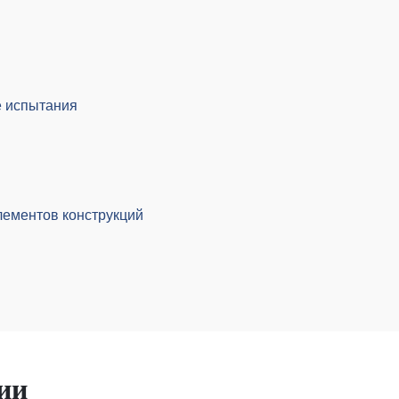
е испытания
лементов конструкций
ии