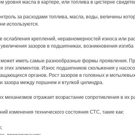
м уровня масла в картере, или топлива в цистерне свидете
нтроль за расходами топлива, масла, воды, величины кот
они используются.
е ослабления креплений, неравномерностей износа или рас
увеличения зазоров в подшипниках, возникновения изгиба 
может иметь самые разнообразные формы проявления. Пр
я этих элементов. Износ подшипников скольжения у насос
ращающихся органов. Рост зазоров в головных и мотылевы
ии зазора между поршнем и втулкой цилиндра.
х механизмов отражает возрастание сопротивления в их р
ий изменения технического состояния СТС, такие как:
;