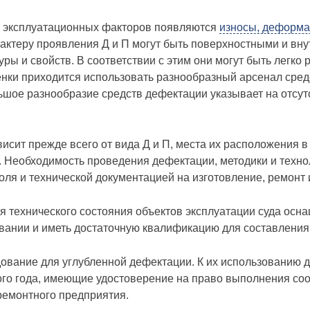
м эксплуатационных факторов появляются
износы, деформа
рактеру проявления Д и П могут быть поверхностными и вну
уры и свойств. В соответствии с этим они могут быть легк
енки приходится использовать разнообразный арсенал сред
шое разнообразие средств дефектации указывает на отсутс
сит прежде всего от вида Д и П, места их расположения в
. Необходимость проведения дефектации, методики и техн
ля и технической документацией на изготовление, ремонт 
 технического состояния объектов эксплуатации суда осн
вании и иметь достаточную квалификацию для составления
ование для углубленной дефектации. К их использованию д
ого года, имеющие удостоверение на право выполнения со
ремонтного предприятия.