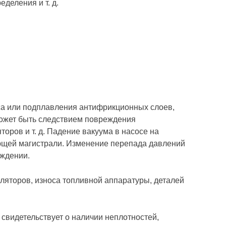
деления и т. д.
са или подплавления антифрикционных слоев,
может быть следствием повреждения
оров и т. д. Падение вакуума в насосе на
ющей магистрали. Изменение перепада давлений
еждении.
ляторов, износа топливной аппаратуры, деталей
свидетельствует о наличии неплотностей,