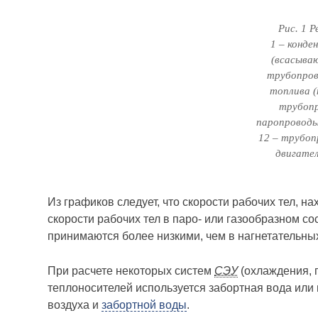
Рис. 1 
1 – конде
(всасываю
трубопров
топлива (
трубопр
паропроводы
12 – трубо
двигател
Из графиков следует, что скорости рабочих тел, 
скорости рабочих тел в паро- или газообразном с
принимаются более низкими, чем в нагнетательны
При расчете некоторых систем
СЭУ
(охлаждения, п
теплоносителей используется забортная вода или
воздуха и
забортной воды
.