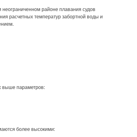
и неограниченном районе плавания судов
ления расчетных температур забортной воды и
ением.
х выше параметров:
маются более высокими: