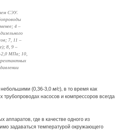
тем СЭУ.
убопроводы
менее; 4 –
дизельного
в; 7, 11 –
; 8, 9 –
2,0 МПа; 10,
ырехтактных
 давлении
 небольшими (0,36-3,0
м/с
), в то время как
ых трубопроводах насосов и компрессоров всегда
х аппаратов, где в качестве одного из
одимо задаваться температурой окружающего