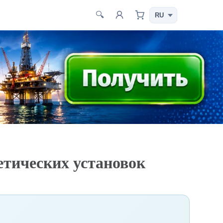
🔍
етических установок