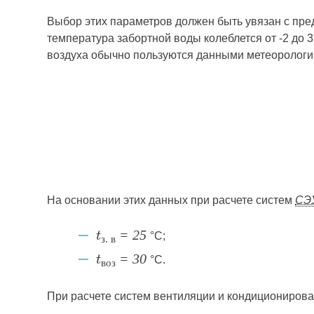
Выбор этих параметров должен быть увязан с пр
температура забортной воды колеблется от -2 до 3
воздуха обычно пользуются данными метеорологи
На основании этих данных при расчете систем
СЭ
°С;
t
= 25
з. в
°С.
t
= 30
воз
При расчете систем вентиляции и кондициониров