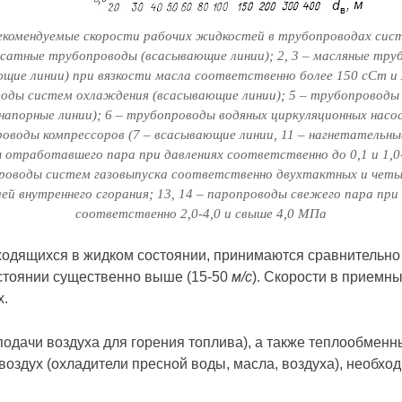
Рекомендуемые скорости рабочих жидкостей в трубопроводах сис
нсатные трубопроводы (всасывающие линии); 2, 3 – масляные тр
щие линии) при вязкости масла соответственно более 150 сСт и 
оды систем охлаждения (всасывающие линии); 5 – трубопроводы 
напорные линии); 6 – трубопроводы водяных циркуляционных насосо
оводы компрессоров (7 – всасывающие линии, 11 – нагнетательные)
 отработавшего пара при давлениях соответственно до 0,1 и 1,0-
проводы систем газовыпуска соответственно двухтактных и чет
ей внутреннего сгорания; 13, 14 – паропроводы свежего пара при
соответственно 2,0-4,0 и свыше 4,0 МПа
находящихся в жидком состоянии, принимаются сравнительно
остоянии существенно выше (15-50
м/с
). Скорости в приемн
х.
одачи воздуха для горения топлива), а также теплообменны
 воздух (охладители пресной воды, масла, воздуха), необх