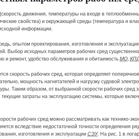
(скорость движения, температуры на входе в теплообменны
зические свойства) и окружающей среды (температура и вл
 исходной информации.
редь, опытом проектирования, изготовления и эксплуатаци
ей. Выбор исходных параметров рабочих сред существенно 
ию и ремонт, удобство обслуживания и обитаемость
МО
,
КП
тся скорость рабочих сред, которая определяет поперечно
тельно, мощность нагнетателей и нагрузку судовой электро
ры. Таким образом, от выбранной скорости рабочих сред з
же текущие затраты на эксплуатацию системы, которые включ
корости рабочих сред можно рассматривать как технико-эко
няется вследствие недостаточной точности определения р
ования, изготовления и эксплуатации
СЭУ
. На рис. 1 в ло