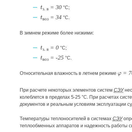
°С;
t
= 30
з. в
°С.
t
= 34
воз
В зимнем режиме более низкими:
°С;
t
= 0
з. в
°С.
t
= -25
воз
Относительная влажность в летнем режиме
φ = 
При расчете некоторых элементов систем
СЭУ
нео
колеблется в пределах 5-25 °С. При расчетах сист
документов и реальным условиям эксплуатации с
Температуры теплоносителей в системах
СЭУ
опр
теплообменных аппаратов и надежность работы си