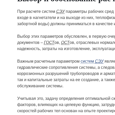
При расчете систем
СЭУ
параметры рабочих сред 
входе в нагнетатели и на выходе из них, теплофи
забортной воды) должны приниматься в качестве
Выбор этих параметров обусловлен, в первую оче
документов –
ГОСТ
ов,
ОСТ
ов, отраслевых нормал
надежность, затраты на изготовление, эксплуатац
Важным расчетным параметром
систем
СЭУ
являе
гидравлические сопротивления системы, а следова
коррозионных разрушений трубопроводов и армату
так и капитальные затраты на ее создание, а так
обслуживание системы.
Учитывая это, задачу определения оптимальной с
факторов, влияющих на целевую функцию, затруд
скоростей рабочих тел основан на опыте проектир