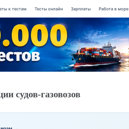
еты к тестам
Тесты онлайн
Зарплаты
Работа в море
ии судов-газовозов
керам →