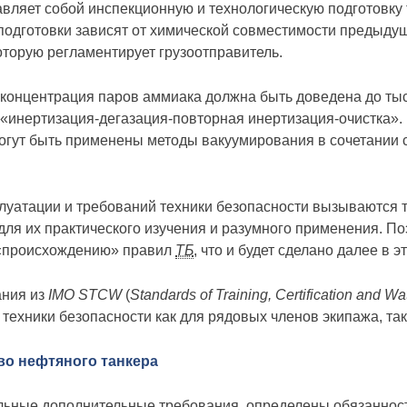
вляет собой инспекционную и технологическую подготовку 
одготовки зависят от химической совместимости предыдуще
оторую регламентирует грузоотправитель.
 концентрация паров аммиака должна быть доведена до ты
 «инертизация-дегазация-повторная инертизация-очистка».
 могут быть применены методы вакуумирования в сочетании 
уатации и требований техники безопасности вызываются те
для их практического изучения и разумного применения. П
 «происхождению» правил
ТБ
, что и будет сделано далее в э
ания из
IMO STCW
(
Standards of Training, Certification and W
техники безопасности как для рядовых членов экипажа, так
во нефтяного танкера
ьные дополнительные требования, определены обязанности