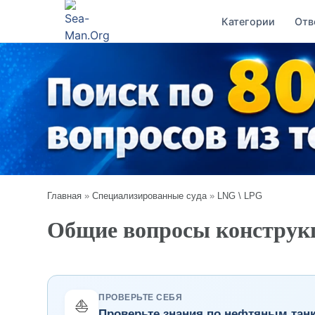
Категории
Отв
Главная
»
Специализированные суда
»
LNG \ LPG
Общие вопросы конструкц
ПРОВЕРЬТЕ СЕБЯ
⛵
Проверьте знания по нефтяным тан