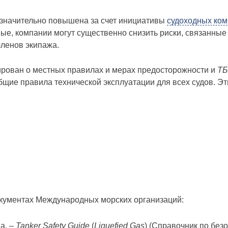
 значительно повышена за счет инициативы
судоходных ко
, компании могут существенно снизить риски, связанны
членов экипажа.
ирован о местных правилах и мерах предосторожности и
ТБ
щие правила технической эксплуатации для всех судов. Э
кументах Международных морских организаций:
а, –
Tanker Safety Guide
(
Liquefied Gas
) (Справочник по без