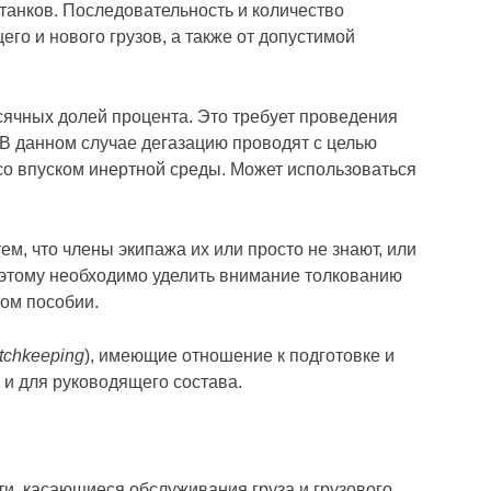
танков. Последовательность и количество
го и нового грузов, а также от допустимой
сячных долей процента. Это требует проведения
 В данном случае дегазацию проводят с целью
со впуском инертной среды. Может использоваться
м, что члены экипажа их или просто не знают, или
оэтому необходимо уделить внимание толкованию
том пособии.
atchkeeping
), имеющие отношение к подготовке и
 и для руководящего состава.
, касающиеся обслуживания груза и грузового