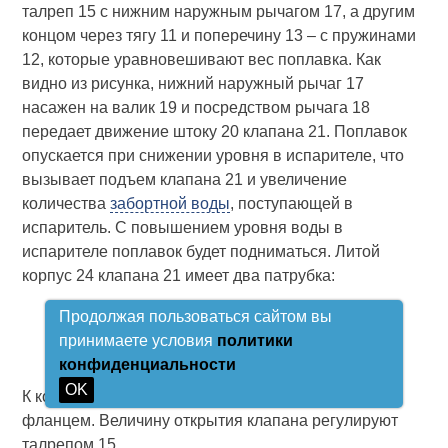
талреп 15 с нижним наружным рычагом 17, а другим
концом через тягу 11 и поперечину 13 – с пружинами
12, которые уравновешивают вес поплавка. Как
видно из рисунка, нижний наружный рычаг 17
насажен на валик 19 и посредством рычага 18
передает движение штоку 20 клапана 21. Поплавок
опускается при снижении уровня в испарителе, что
вызывает подъем клапана 21 и увеличение
количества
забортной воды
, поступающей в
испаритель. С повышением уровня воды в
испарителе поплавок будет подниматься. Литой
корпус 24 клапана 21 имеет два патрубка:
Продолжая пользоваться сайтом вы
22 для входа питательной воды;
принимаете условия
политики
23 для ее выхода.
конфиденциальности
OK
К корпусу регулятора питания клапан крепится
фланцем. Величину открытия клапана регулируют
талрепом 15.