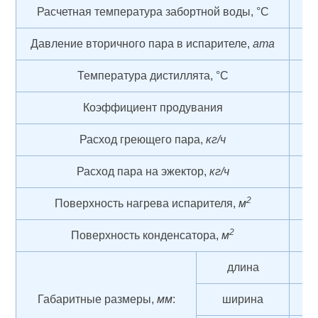
Расчетная температура забортной воды, °С
Давление вторичного пара в испарителе,
ата
Температура дистиллята, °С
Коэффициент продувания
Расход греющего пара,
кг/ч
ок
Расход пара на эжектор,
кг/ч
2
Поверхность нагрева испарителя,
м
2
Поверхность конденсатора,
м
длина
Габаритные размеры,
мм
:
ширина