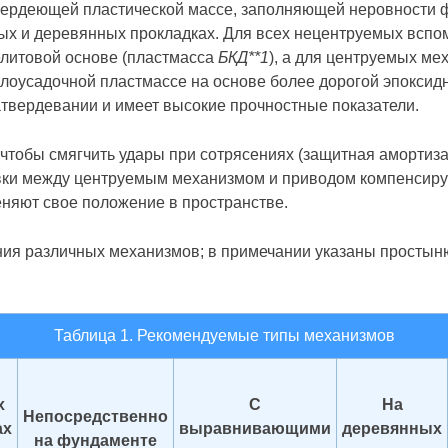
ердеющей пластической массе, заполняющей неровности фу
ных и деревянных прокладках. Для всех нецентруемых всп
елитовой основе (пластмасса
БКД**1
), а для центруемых ме
лоусадочной пластмассе на основе более дорогой эпоксид
атвердевании и имеет высокие прочностные показатели.
чтобы смягчить удары при сотрясениях (защитная амортиз
овки между центруемым механизмом и приводом компенсиру
няют свое положение в пространстве.
ния различных механизмов; в примечании указаны просты
Таблица 1. Рекомендуемые типы механизмов
х
С
На
Непосредственно
ах
выравнивающими
деревянных
на фундаменте