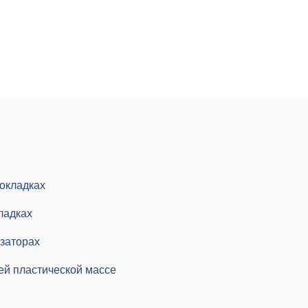
окладках
ладках
заторах
й пластической массе