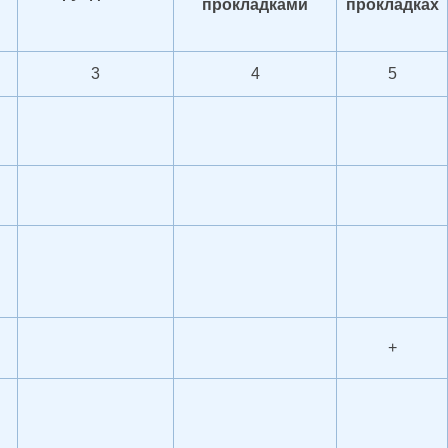
прокладками
прокладках
3
4
5
+