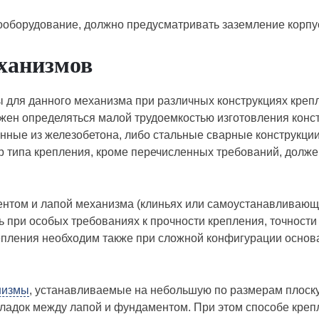
ооборудование, должно предусматривать заземление корпу
ханизмов
 для данного механизма при различных конструкциях креп
жен определяться малой трудоемкостью изготовления конс
ные из железобетона, либо стальные сварные конструкции.
ор типа крепления, кроме перечисленных требований, долж
ентом и лапой механизма (клиньях или самоустанавливающ
ь при особых требованиях к прочности крепления, точност
епления необходим также при сложной конфигурации основ
низмы
, устанавливаемые на небольшую по размерам плоск
ладок между лапой и фундаментом. При этом способе крепле