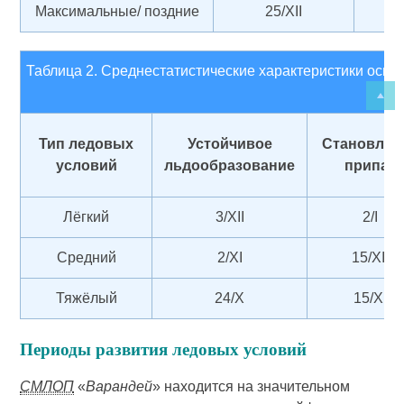
Максимальные/ поздние
25/XII
1
Таблица 2. Среднестатистические характеристики осн
Тип ледовых
Устойчивое
Становлен
условий
льдообразование
припая
Лёгкий
3/XII
2/I
Средний
2/XI
15/XII
Тяжёлый
24/Х
15/XI
Периоды развития ледовых условий
СМЛОП
«
Варандей
» находится на значительном