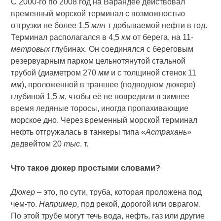
С 2000-го по 2008 год на Варандее действовал
временный морской терминал с возможностью
отгрузки не более 1,5
млн
т добываемой нефти в год.
Терминал располагался в 4,5
км
от берега, на 11-
метровых
глубинах. Он соединялся с береговым
резервуарным парком цельнотянутой стальной
трубой (диаметром 270
мм
и с толщиной стенок 11
мм
), проложенной в траншее (подводном дюкере)
глубиной 1,5
м
, чтобы её не повредили в зимнее
время ледяные торосы, иногда пропахивающие
морское дно. Через временный морской терминал
нефть отгружалась в танкеры типа «
Астрахань
»
дедвейтом 20
тыс
. т.
Что такое дюкер простыми словами?
Дюкер
– это, по сути, труба, которая проложена под
чем-то.
Например
, под рекой, дорогой или оврагом.
По этой трубе могут течь вода, нефть, газ или другие