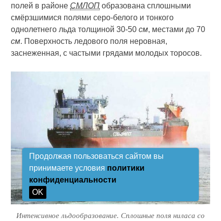
полей в районе
СМЛОП
образована сплошными
смёрзшимися полями серо-белого и тонкого
однолетнего льда толщиной 30-50
см
, местами до 70
см
. Поверхность ледового поля неровная,
заснеженная, с частыми грядами молодых торосов.
Продолжая пользоваться сайтом вы
принимаете условия
политики
конфиденциальности
OK
Интенсивное льдообразование. Сплошные поля ниласа со