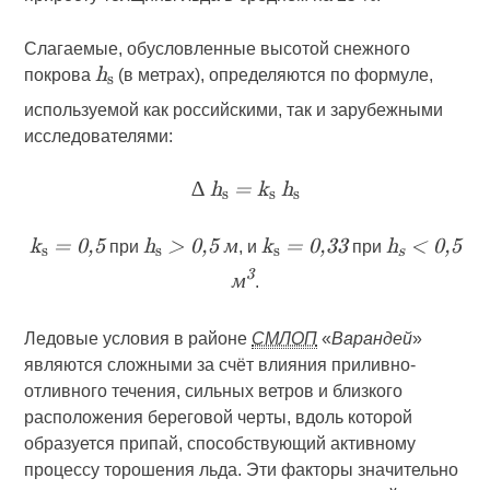
Слагаемые, обусловленные высотой снежного
покрова
(в ме­трах), определяются по формуле,
h
s
используемой как российскими, так и зарубежными
исследователями:
∆ h
= k
h
s
s
s
при
, и
при
k
= 0,5
h
> 0,5 м
k
= 0,33
h
< 0,5
s
s
s
s
.
3
м
Ледовые условия в районе
СМЛОП
«
Варандей
»
являются сложными за счёт влияния приливно-
отливного течения, сильных ветров и близкого
расположения береговой черты, вдоль которой
образуется припай, способствующий активному
процессу торошения льда. Эти факторы значительно