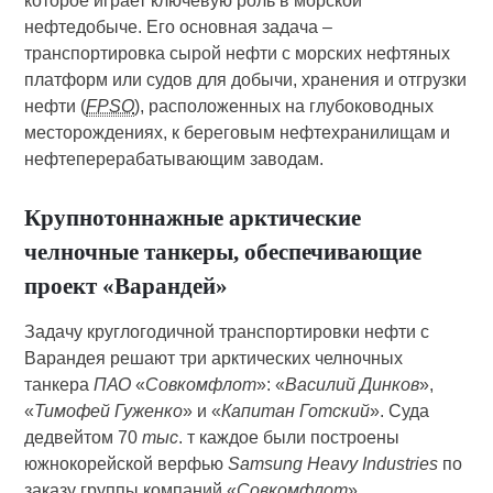
которое играет ключевую роль в морской
нефтедобыче. Его основная задача –
транспортировка сырой нефти с морских нефтяных
платформ или судов для добычи, хранения и отгрузки
нефти (
FPSO
), расположенных на глубоководных
месторождениях, к береговым нефтехранилищам и
нефтеперерабатывающим заводам.
Крупнотоннажные арктические
челночные танкеры, обеспечивающие
проект «Варандей»
Задачу круглогодичной транспортировки нефти с
Варандея решают три арктических челночных
танкера
ПАО
«
Совкомфлот
»: «
Василий Динков
»,
«
Тимофей Гуженко
» и «
Капитан Готский
». Суда
дедвейтом 70
тыс
. т каждое были построены
южнокорейской верфью
Samsung Heavy Industries
по
заказу группы компаний «
Совкомфлот
».