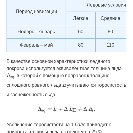
Ледовые условия,
с
Период навигации
Лёгкие
Средние
Т
Ноябрь – январь
60
80
Февраль – май
80
110
В качестве основной характеристики ледяного
покрова используется эквивалентная толщина льда
, в которой с помощью поправок к толщине
h
eq
сплошного ровного льда
учитываются торосистость
h
и заснеженность льда:
h
= h + ∆ h
+ ∆ h
.
eq
H
s
Увеличение торосистости на 1
балл
приводит к
приросту толщины льда в среднем на 25 %.