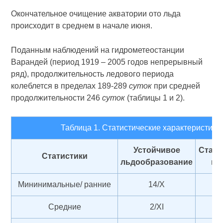
Окончательное очищение акватории ото льда
происходит в среднем в начале июня.
Поданным наблюдений на гидрометеостанции
Варандей (период 1919 – 2005 годов непрерывный
ряд), продолжительность ледового периода
колеблется в пределах 189-289
суток
при средней
продолжительности 246
суток
(таблицы 1 и 2).
Таблица 1. Статистические характеристик
Устойчивое
Стан
Статистики
льдообразование
пр
Мининимальные/ ранние
14/Х
2
Средние
2/XI
15