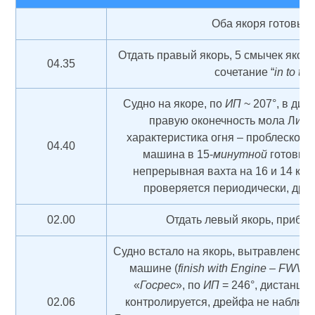
Оба якоря готовы к
Отдать правый якорь, 5 смычек якорь
04.35
сочетание “
in­ to th
Судно на якоре, по
ИП
~ 207°, в дис
правую оконечность мола Лион
характеристика огня – проблескова
04.40
машина в 15-
минутной
готовнос
непрерывная вахта на 16 и 14 ка
проверяется периодически, дре
02.00
Отдать левый якорь, прибыл
Судно встало на якорь, вытравлено 6
машине (
finish with Engine
–
FWV
).
«
Госрес
», по
ИП
= 246°, дистанция
02.06
контролируется, дрейфа не наблюд