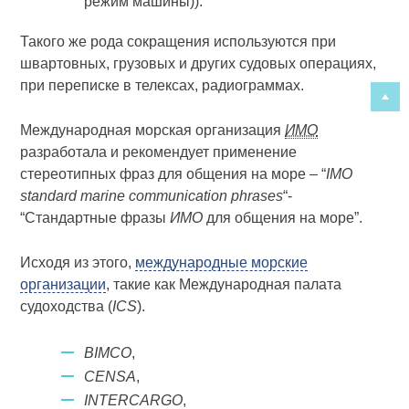
режим машины)).
Такого же рода сокращения используются при
швартов­ных, грузовых и других судовых операциях,
при переписке в телексах, радиограммах.
Международная морская организация
ИМО
разработала и рекомендует применение
стереотипных фраз для общения на море – “
IMO
standard marine communication phrases
“-
“Стандартные фразы
ИМО
для общения на море”.
Исходя из этого,
международные морские
организации
, такие как Международная палата
судоходства (
ICS
).
BIMCO
,
CENSA
,
INTERCARGO
,