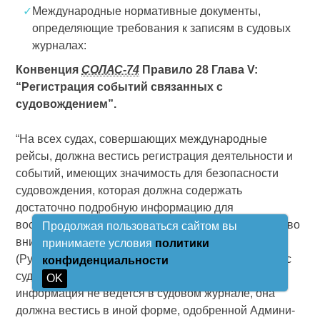
✓
Международные нормативные документы,
определяющие требования к записям в судовых
журналах:
Конвенция
СОЛАС-74
Правило 28 Глава V:
“Регистрация событий связанных с
судовождением”.
“На всех судах, совершающих международные
рейсы, должна вестись регистрация деятельности и
событий, имеющих значимость для безопасности
судовождения, которая должна содержать
достаточно подробную информацию для
восстановления полной картины рейса, принимая во
Продолжая пользоваться сайтом вы
внимание принятые Организацией рекомендации
принимаете условия
политики
(Руководство по регистрации событий, связанных с
конфиденциальности
судовождением. Рез.
А
.916(22)). Если такая
OK
информация не ведется в судовом журнале, она
должна вестись в иной форме, одобренной Админи­