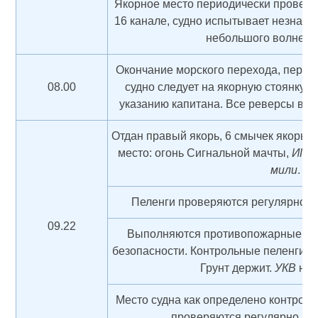
Якорное место периодически проверяе
16 канале, суд­но испытывает незначи
небольшого волнения
Окончание морского перехода, переш
08.00
судно следует на якорную стоянку 
указанию капитана. Все реверсы в р
Отдан правый якорь, 6 смычек якорь-
место: огонь Сигнальной мачты,
ИП
=
мили
.
Пеленги проверяются регулярно, в
09.22
Выполняются противопожарные об
безопасности. Контрольные пеленги п
Грунт держит.
УКВ
на 
Место судна как определено контрол
проверяются регулярно.
У