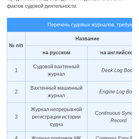
фактов судовой деятельности.
Перечень судовых журналов, требуе
Название
№ п/п
на русском
на английском
Судовой вахтенный
1
Deck Log Book
журнал
Вахтенный машинный
2
Engine Log Book
журнал
Журнал непрерывной
Continuous Synops
3
регистрации истории
Record
судна
4
Журнал поправок
MK
Compass Error Boo