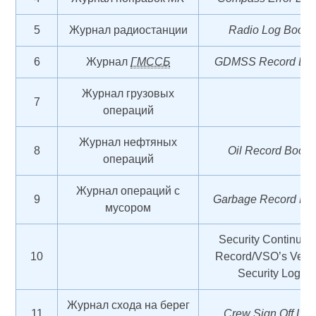
5
Журнал радиостанции
Radio Log Book
6
Журнал
ГМССБ
GDMSS Record Bo
Журнал грузовых
7
операций
Журнал нефтяных
8
Oil Record Book
операций
Журнал операций с
9
Garbage Record Bo
мусором
Security Continuou
10
Record/VSO’s Vess
Security Log
Журнал схода на берег
11
Crew Sign Off Log