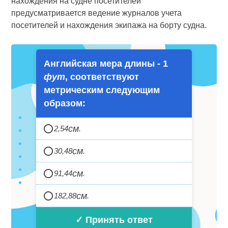
нахождения на судне посетителей
предусматривается ведение журналов учета
посетителей и нахождения экипажа на борту судна.
Английская мера длины - 1
фут
, соответствуют
метрическим следующим
образом:
см
2,54
.
см
30,48
.
см
91,44
.
см
182,88
.
✓ Принять ответ