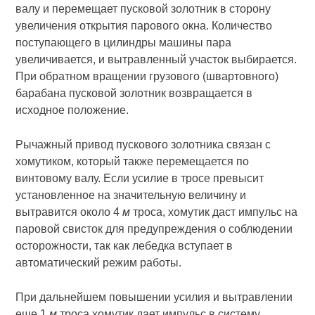
валу и перемещает пусковой золотник в сторону
увеличения открытия парового окна. Количество
поступающего в цилиндры машины пара
увеличивается, и вытравленный участок выбирается.
При обратном вращении грузового (швартовного)
барабана пусковой золотник возвращается в
исходное положение.
Рычажный привод пускового золотника связан с
хомутиком, который также перемещается по
винтовому валу. Если усилие в тросе превысит
установленное на значительную величину и
вытравится около 4
м
троса, хомутик даст импульс на
паровой свисток для предупреждения о соблюдении
осторожности, так как лебедка вступает в
автоматический режим работы.
При дальнейшем повышении усилия и вытравлении
еще 1
м
троса хомутик дает импульс в систему