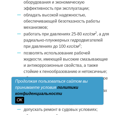
оборудования и экономическую
эффективность при эксплуатации;
обладать высокой надежностью,
обеспечивающей безотказность работы
механизмов;
2
работать при давлениях 25-80
кгс/см
, а для
радиально-плунжерных гидродвигателей
2
при давлениях до 100
кгс/см
;
позволять использование рабочей
жидкости, имеющей высокие смазывающие
и антикоррозионные свойства, а также
стойкие к пенообразованию и нетоксичные;
обеспечивать при эксплуатации длительное
Продолжая пользоваться сайтом вы
(в течение двух лет) сохранение свойств
принимаете условия
политики
рабочей жидкости, работающей в пределах
конфиденциальности
температур 25-80 °С, без смены ее с
OK
изменением времени года;
допускать ремонт в судовых условиях;