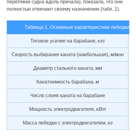
перетяжки судна вдоль причала), показала, что они
полностью отвечают своему назначению (табл. 1).
Таблица 1. Основные характеристики лебедки
Тяговое усилие на барабане,
кгс
3
Скорость выбирания каната (наибольшая),
м/мин
Диаметр стального каната,
мм
1
Канатоемкость барабана,
м
Число слоев каната на барабане
Мощность электродвигателя,
кВт
1
Масса лебедки с электродвигателем,
кг
1