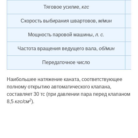
Тяговое усилие,
кгс
9 
Скорость выбирания швартовов,
м/мин
3
Мощность паровой машины,
л. с.
1
Частота вращения ведущего вала,
об/мин
81
Передаточное число
5,
Наибольшее натяжение каната, соответствующее
полному открытию автоматического клапана,
составляет 30 тс (при давлении пара перед клапаном
2
8,5
кгс/см
).