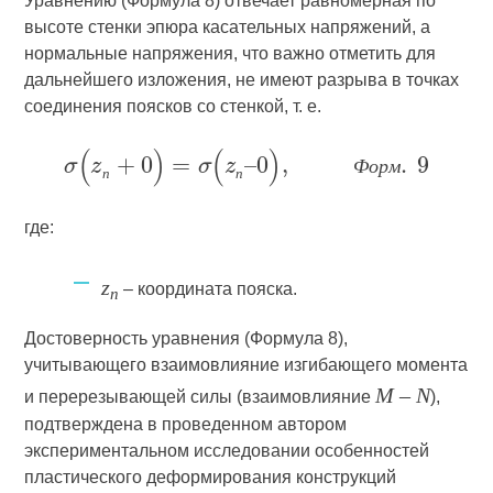
Уравнению (Формула 8) отвечает равномерная по
высоте стенки эпюра касательных напряжений, а
нормальные напряжения, что важно отметить для
дальнейшего изложения, не имеют разрыва в точках
соединения поясков со стенкой, т. е.
Ф
о
р
м
п
п
где:
z
– координата пояска.
п
Достоверность уравнения (Формула 8),
учитывающего взаимовлияние изгибающего момента
М – N
и перерезывающей силы (взаимовлияние
),
подтверждена в проведенном автором
экспериментальном исследовании особенностей
пластического деформирования конструкций