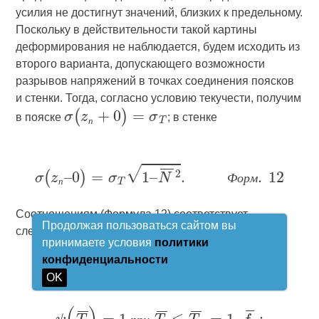
усилия не достигнут значений, близких к предельному.
Поскольку в действительности такой картины
деформирования не наблюдается, будем исходить из
второго варианта, допускающего возможности
разрывов напряжений в точках соединения поясков
и стенки. Тогда, согласно условию текучести, получим
в пояске
; в стенке
п
Ф
о
р
м
п
Соотношениям (Формула 12) соответствует
Продолжая пользоваться сайтом вы
следующее уравнение предельной кривой:
принимаете условия
политики
конфиденциальности
OK