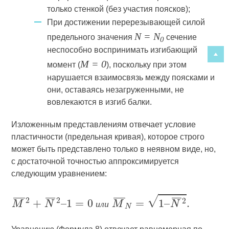
только стенкой (без участия поясков);
При достижении перерезывающей силой
N = N
предельного значения
сечение
0
неспособно воспринимать изгибающий
М = 0
момент (
), поскольку при этом
нарушается взаимосвязь между поясками и
они, оставаясь незагруженными, не
вовлекаются в изгиб балки.
Изложенным представлениям отвечает условие
пластичности (предельная кривая), которое строго
может быть представлено только в неявном виде, но,
с достаточной точностью аппроксимируется
следующим уравнением:
и
л
и
Ф