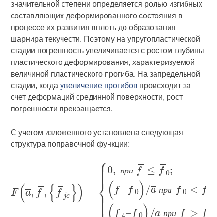
значительной степени определяется ролью изгибных
составляющих деформированного состояния в
процессе их развития вплоть до образования
шарнира текучести. Поэтому на упругопластической
стадии погрешность увеличивается с ростом глубины
пластического деформирования, характеризуемой
величиной пластического прогиба. На запредельной
стадии, когда
увеличение прогибов
происходит за
счет деформаций срединной поверхности, рост
погрешности прекращается.
С учетом изложенного установлена следующая
структура поправочной функции:
п
р
и
п
р
и
п
р
и