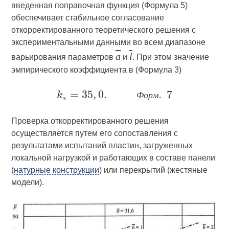
введенная поправочная функция (Формула 5)
обеспечивает стабильное согласование
откорректированного теоретического решения с
экспериментальными данными во всем диапазоне
а
l
варьирования параметров
и
. При этом значение
эмпирического коэффициента в (Формула 3)
Ф
о
р
м
э
Проверка откорректированного решения
осуществляется путем его сопоставления с
результатами испытаний пластин, загруженных
локальной нагрузкой и работающих в составе панели
(
натурные конструкции
) или перекрытий (жестяные
модели).