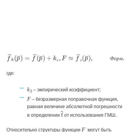
Ф
о
р
м
э
э
где:
k
– эмпирический коэффициент;
3
F
– безразмерная поправочная функция,
равная величине абсолютной погрешности
f
в определении
от использования ГМШ.
F
Относительно структуры функции
могут быть