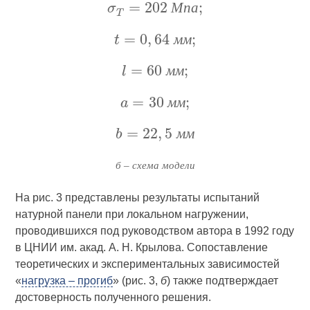
М
п
а
м
м
м
м
м
м
м
м
б – схема модели
На рис. 3 представлены результаты испытаний
натурной панели при локальном нагружении,
проводившихся под руководством автора в 1992 году
в ЦНИИ им. акад. А. Н. Крылова. Сопоставление
теоретических и экспериментальных зависимостей
«
нагрузка – прогиб
» (рис. 3,
б
) также подтверждает
достоверность полученного решения.